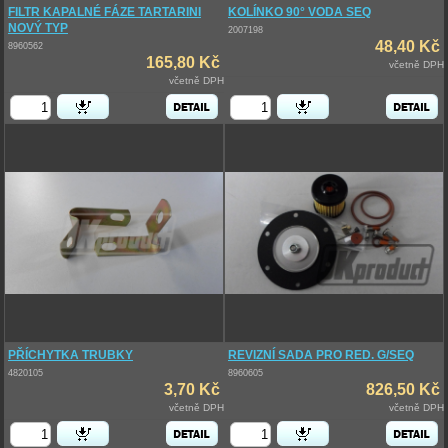
FILTR KAPALNÉ FÁZE TARTARINI
KOLÍNKO 90° VODA SEQ
NOVÝ TYP
2007198
48,40 Kč
8960562
165,80 Kč
včetně DPH
včetně DPH
PŘÍCHYTKA TRUBKY
REVIZNÍ SADA PRO RED. G/SEQ
4820105
8960605
3,70 Kč
826,50 Kč
včetně DPH
včetně DPH