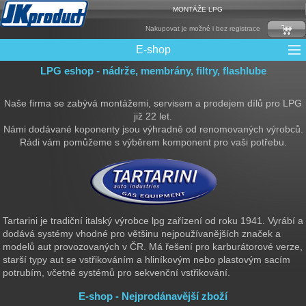
MONTÁŽE LPG
Nakupovat je možné i bez registrace
E-shop
LPG eshop - nádrže, membrány, filtry, flashlube
Mixy + protizášlehové klapky
Multiventily + příslušenství
Elektronika + Emulátory
Řídící jednotky + Testry
Sady + vstřikovače
Spojovací Materiál
Spotřební materiál
Filtry + Membrány
Trubky a Hadice
Ochrana Motoru
Redukce plnění
CNG Nádrže
Rámy nádrží
LPG Nádrže
Přepínače
Reduktory
Ventily
Naše firma se zabývá montážemi, servisem a prodejem dílů pro LPG
již 22 let.
Námi dodávané koponenty jsou výhradně od renomovaných výrobců.
Rádi vám pomůžeme s výběrem komponent pro vaši potřebu.
Tartarini je tradiční italský výrobce lpg zařízení od roku 1941. Vyrábí a
dodává systémy vhodné pro většinu nejpoužívanějších značek a
modelů aut provozovaných v ČR. Má řešení pro karburátorové verze,
starší typy aut se vstřikováním a hliníkovým nebo plastovým sacím
potrubím, včetně systémů pro sekvenční vstřikování.
E-shop - Nejprodánavější zboží