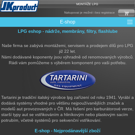
MONTÁŽE LPG
Nakupovat je možné i bez registrace
E-shop
LPG eshop - nádrže, membrány, filtry, flashlube
Mixy + protizášlehové klapky
Multiventily + příslušenství
Elektronika + Emulátory
Řídící jednotky + Testry
Sady + vstřikovače
Spojovací Materiál
Spotřební materiál
Filtry + Membrány
Trubky a Hadice
Ochrana Motoru
Redukce plnění
CNG Nádrže
Rámy nádrží
LPG Nádrže
Přepínače
Reduktory
Ventily
Naše firma se zabývá montážemi, servisem a prodejem dílů pro LPG
již 22 let.
Námi dodávané koponenty jsou výhradně od renomovaných výrobců.
Rádi vám pomůžeme s výběrem komponent pro vaši potřebu.
Tartarini je tradiční italský výrobce lpg zařízení od roku 1941. Vyrábí a
dodává systémy vhodné pro většinu nejpoužívanějších značek a
modelů aut provozovaných v ČR. Má řešení pro karburátorové verze,
starší typy aut se vstřikováním a hliníkovým nebo plastovým sacím
potrubím, včetně systémů pro sekvenční vstřikování.
E-shop - Nejprodánavější zboží