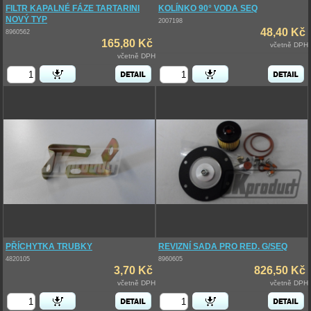
FILTR KAPALNÉ FÁZE TARTARINI
KOLÍNKO 90° VODA SEQ
NOVÝ TYP
2007198
48,40 Kč
8960562
165,80 Kč
včetně DPH
včetně DPH
PŘÍCHYTKA TRUBKY
REVIZNÍ SADA PRO RED. G/SEQ
4820105
8960605
3,70 Kč
826,50 Kč
včetně DPH
včetně DPH