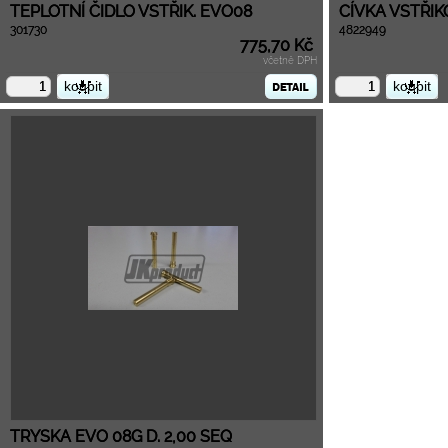
TEPLOTNÍ ČIDLO VSTŘIK. EVO08
CÍVKA VSTŘIK
301730
4822949
775,70 Kč
včetně DPH
TRYSKA EVO 08G D. 2,00 SEQ