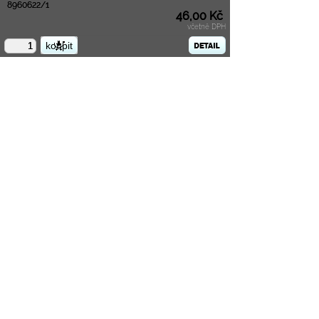
8960622/1
46,00 Kč
včetně DPH