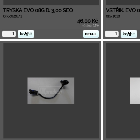
TRYSKA EVO 08G D. 3,00 SEQ
VSTŘIK. EVO 0
8960626/1
8951018
46,00 Kč
včetně DPH