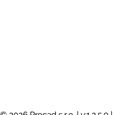
© 2026 Procad s.r.o.
|
v:1.2.5.0
|