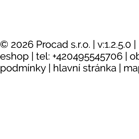
© 2026 Procad s.r.o.
|
v:1.2.5.0
|
eshop
|
tel: +420495545706
|
o
podmínky
|
hlavní stránka
|
ma