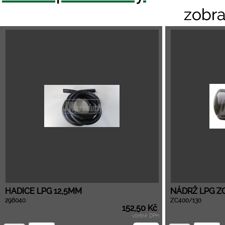
zobra
HADICE LPG 12,5MM
NÁDRŽ LPG ZC
298040
ZC400/130
152,50 Kč
včetně DPH