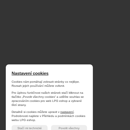
Nastavení cookies
Cookies nám pomáhají zobrazit stránky co nejlépe.
Rozsah jejich používání můžete ovlivnit.
Pro úplnou funkčnost našich stránek stačí kliknout na
tlačítko „Povolit všechny cookies“ a udělíte souhlas se
zpracováním cookies pro web LPG eshop a vybrané
třetí strany.
Detailně si cookies můžete upravit v
nastavení
.
Podrobnosti najdete v Přehledu a podmínkách cookies
webu LPG eshop.
Stačí mi technické
Povolit všechny