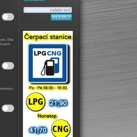
áte. Díky
 jejich
a
 stránkám,