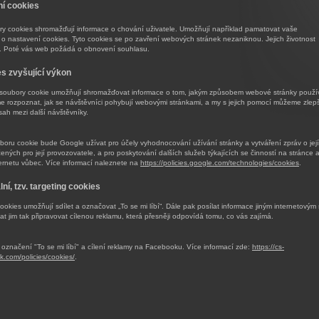
ní cookies
ry cookies shromažďují informace o chování uživatele. Umožňují například pamatovat vaše
 o nastavení cookies. Tyto cookies se po zavření webových stránek nezaniknou. Jejich životnost
. Poté vás web požádá o obnovení souhlasu.
es zvyšující výkon
 soubory cookie umožňují shromažďovat informace o tom, jakým způsobem webové stránky použív
 rozpoznat, jak se návštěvníci pohybují webovými stránkami, a my s jejich pomocí můžeme zlepšit
sah mezi další návštěvníky.
oru cookie bude Google užívat pro účely vyhodnocování užívání stránky a vytváření zpráv o její
rčených pro její provozovatele, a pro poskytování dalších služeb týkajících se činností na stránce 
ternetu vůbec. Více informací naleznete na
https://policies.google.com/technologies/cookies
.
lní, tzv. targeting cookies
ookies umožňují sdílet a označovat „To se mi líbí“. Dále pak posílat informace jiným internetovým
t jim tak připravovat cílenou reklamu, která přesněji odpovídá tomu, co vás zajímá.
o označení "To se mi líbí" a cílení reklamy na Facebooku. Více informací zde:
https://cs-
k.com/policies/cookies/
.