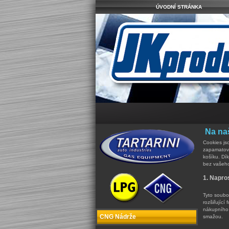
ÚVODNÍ STRÁNKA
Na na
Cookies js
zapamatova
košíku. Dí
bez vašeho
1. Napro
Tyto soubo
rozšiřující
nákupního 
CNG Nádrže
smažou.