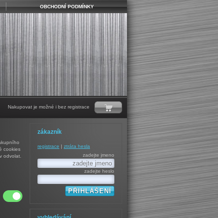
OBCHODNÍ PODMÍNKY
Nakupovat je možné i bez registrace
zákazník
nákupního
registrace
|
ztráta hesla
é cookies
zadejte jmeno
v odvolat.
zadejte heslo
vyhledávání