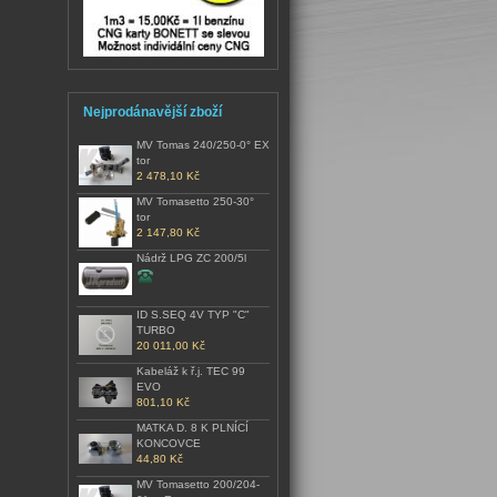
Nejprodánavější zboží
MV Tomas 240/250-0° EX
tor
2 478,10 Kč
MV Tomasetto 250-30°
tor
2 147,80 Kč
Nádrž LPG ZC 200/5l
ID S.SEQ 4V TYP "C"
TURBO
20 011,00 Kč
Kabeláž k ř.j. TEC 99
EVO
801,10 Kč
MATKA D. 8 K PLNÍCÍ
KONCOVCE
44,80 Kč
MV Tomasetto 200/204-