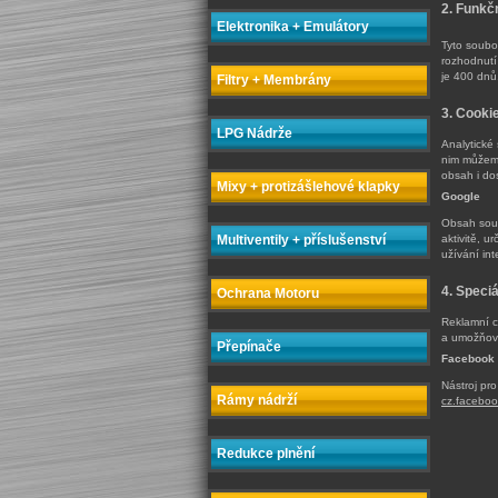
2. Funkč
Elektronika + Emulátory
Tyto soubo
rozhodnutí
je 400 dnů
Filtry + Membrány
3. Cooki
LPG Nádrže
Analytické
nim můžeme
obsah i do
Mixy + protizášlehové klapky
Google
Obsah soub
aktivitě, u
Multiventily + příslušenství
užívání in
4. Speciá
Ochrana Motoru
Reklamní c
a umožňova
Přepínače
Facebook
Nástroj pr
Rámy nádrží
cz.faceboo
Redukce plnění