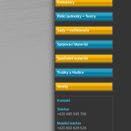
Reduktory
Řídící jednotky + Testry
Sady + vstřikovače
Spojovací Materiál
Spotřební materiál
Trubky a Hadice
Ventily
Kontakt
Telefon
+420 495 545 706
Mobilní telefon
+420 602 629 529