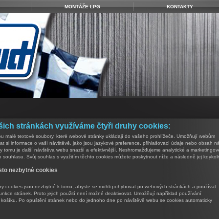
MONTÁŽE LPG
KONTAKTY
šich stránkách využíváme čtyři druhy cookies:
ou malé textové soubory, které webové stránky ukládají do vašeho prohlížeče. Umožňují webům
t si informace o vaší návštěvě, jako jsou jazykové preference, přihlašovací údaje nebo obsah 
ky tomu je další návštěva webu snazší a efektivnější. Neshromažďujeme analytické a marketingov
 souhlasu. Svůj souhlas s využitím těchto cookies můžete poskytnout níže a následně jej kdykoli
sto nezbytné cookies
ry cookies jsou nezbytné k tomu, abyste se mohli pohybovat po webových stránkách a používat
 funkce stránek. Proto jejich použití není možné deaktivovat. Umožňují například používání
košíku. Po opuštění stránek nebo do jednoho dne po návštěvě webu se cookies automaticky