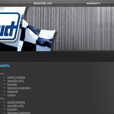
MONTÁŽE LPG
KONTAKTY
 webu
enu
úvodní stránka
montáže LPG
kontakty
obchodní podmínky
zákazník
e-shop
enu
úvodní stránka
montáže LPG
kontakty
obchodní podmínky