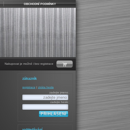
OBCHODNÍ PODMÍNKY
Nakupovat je možné i bez registrace
zákazník
registrace
|
ztráta hesla
zadejte jmeno
zadejte heslo
vyhledávání