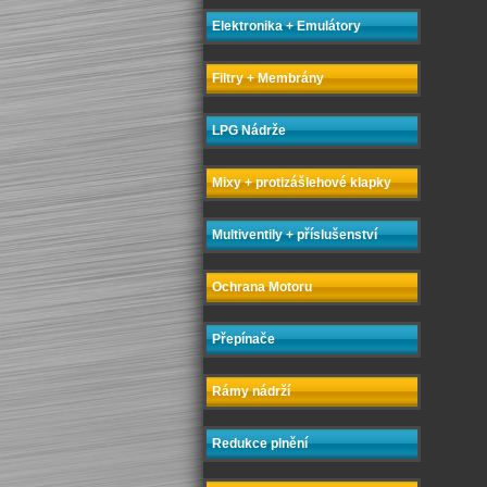
Elektronika + Emulátory
Filtry + Membrány
LPG Nádrže
Mixy + protizášlehové klapky
Multiventily + příslušenství
Ochrana Motoru
Přepínače
Rámy nádrží
Redukce plnění