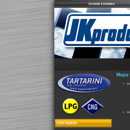
ÚVODNÍ STRÁNKA
Mapa
M
M
CNG Nádrže