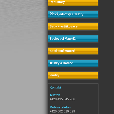
Reduktory
Řídící jednotky + Testry
Sady + vstřikovače
Spojovací Materiál
Spotřební materiál
Trubky a Hadice
Ventily
Kontakt
Telefon
+420 495 545 706
Mobilní telefon
+420 602 629 529