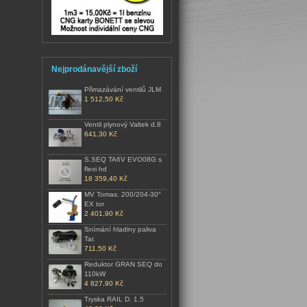
Nejprodánavější zboží
Přimazávání ventilů JLM
1 512,50 Kč
Ventil plynový Valtek d.8
641,30 Kč
S.SEQ TA6V EVO08G s
flexi hd
18 359,40 Kč
MV Tomas. 200/204-30°
EX tor
2 401,90 Kč
Snímání hladiny paliva
Tar.
711,50 Kč
Reduktor GRAN SEQ do
110kW
4 827,90 Kč
Tryska RAIL D. 1,5