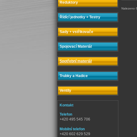
Reduktory
Nalezeno 6
Řídící jednotky + Testry
Sady + vstřikovače
Spojovací Materiál
Spotřební materiál
Trubky a Hadice
Ventily
Kontakt
Telefon
+420 495 545 706
Mobilní telefon
+420 602 629 529