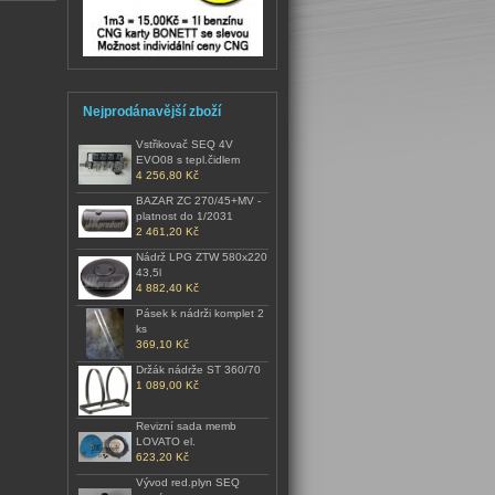
Nejprodánavější zboží
Vstřikovač SEQ 4V
EVO08 s tepl.čidlem
4 256,80 Kč
BAZAR ZC 270/45+MV -
platnost do 1/2031
2 461,20 Kč
Nádrž LPG ZTW 580x220
43,5l
4 882,40 Kč
Pásek k nádrži komplet 2
ks
369,10 Kč
Držák nádrže ST 360/70
1 089,00 Kč
Revizní sada memb
LOVATO el.
623,20 Kč
Vývod red.plyn SEQ