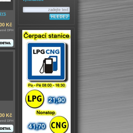
4YS
00 Kč
četně DPH
,00 Kč
četně DPH