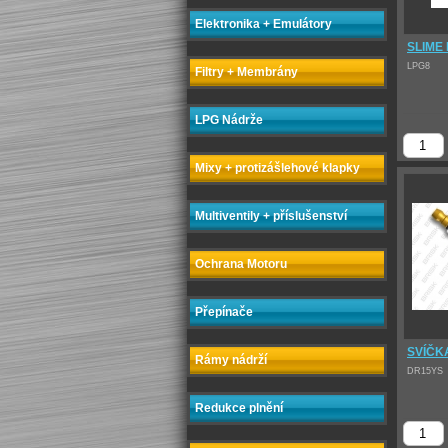
Elektronika + Emulátory
SLIME
LPG8
Filtry + Membrány
LPG Nádrže
Mixy + protizášlehové klapky
Multiventily + příslušenství
Ochrana Motoru
Přepínače
SVÍČK
Rámy nádrží
DR15YS
Redukce plnění