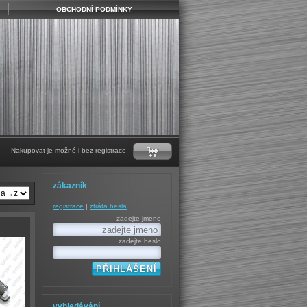
OBCHODNÍ PODMÍNKY
Nakupovat je možné i bez registrace
zákazník
registrace
|
ztráta hesla
zadejte jmeno
zadejte heslo
vyhledávání