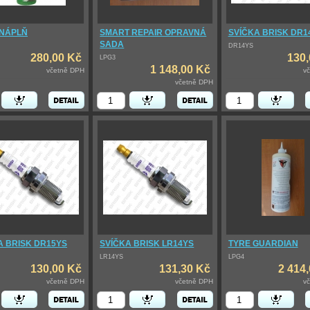
 NÁPLŇ
SMART REPAIR OPRAVNÁ
SVÍČKA BRISK DR1
SADA
DR14YS
280,00 Kč
130,
LPG3
1 148,00 Kč
včetně DPH
v
včetně DPH
A BRISK DR15YS
SVÍČKA BRISK LR14YS
TYRE GUARDIAN
LR14YS
LPG4
130,00 Kč
131,30 Kč
2 414
včetně DPH
včetně DPH
v