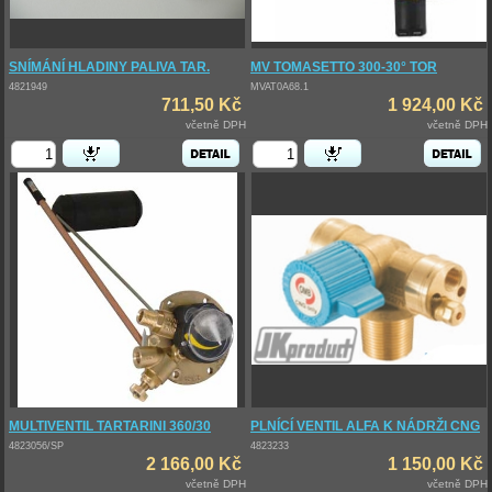
SNÍMÁNÍ HLADINY PALIVA TAR.
MV TOMASETTO 300-30° TOR
4821949
MVAT0A68.1
711,50 Kč
1 924,00 Kč
včetně DPH
včetně DPH
MULTIVENTIL TARTARINI 360/30
PLNÍCÍ VENTIL ALFA K NÁDRŽI CNG
4823056/SP
4823233
2 166,00 Kč
1 150,00 Kč
včetně DPH
včetně DPH