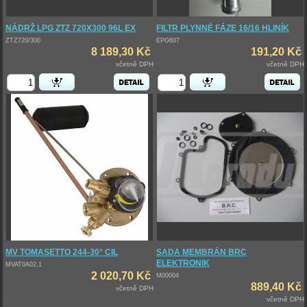
NÁDRŽ LPG ZTZ 720X300 96L EX
FILTR PLYNNÉ FÁZE 16/16 HLINÍK
ZTZ720/300
EPG607
8 189,30 Kč
191,20 Kč
včetně DPH
včetně DPH
MV TOMASETTO 244-30° CIL
SADA MEMBRÁN BRC
ELEKTRONIK
MVAT0A02.1
2 020,70 Kč
M00004
889,40 Kč
včetně DPH
včetně DPH