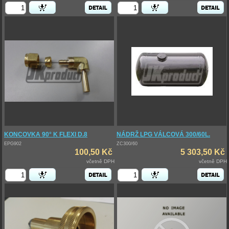
KONCOVKA 90° K FLEXI D.8
NÁDRŽ LPG VÁLCOVÁ 300/60L.
EPG902
ZC300/60
100,50 Kč
5 303,50 Kč
včetně DPH
včetně DPH