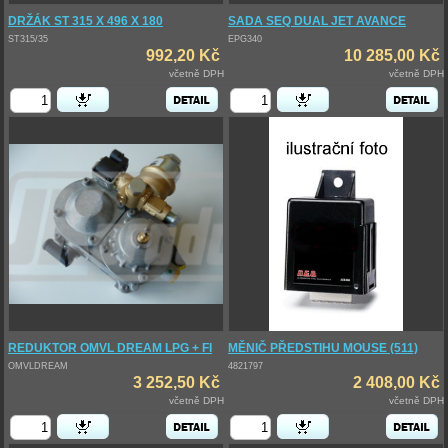
DRŽÁK ST 315 X 496 X 180
SADA SEQ DUAL JET AVANCE
ST315/35
EPG340
992,20 Kč
10 285,00 Kč
včetně DPH
včetně DPH
REDUKTOR OMVL DREAM LPG + FI
MĚNIČ PŘEDSTIHU MOUSE (511)
OMVLDREAM
4821797
3 252,50 Kč
2 408,00 Kč
včetně DPH
včetně DPH