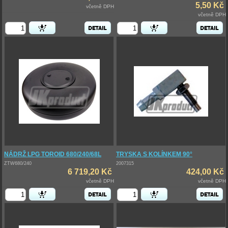
5,50 Kč
včetně DPH
včetně DPH
NÁDRŽ LPG TOROID 680/240/68L
TRYSKA S KOLÍNKEM 90°
ZTW680/240
2007315
6 719,20 Kč
424,00 Kč
včetně DPH
včetně DPH