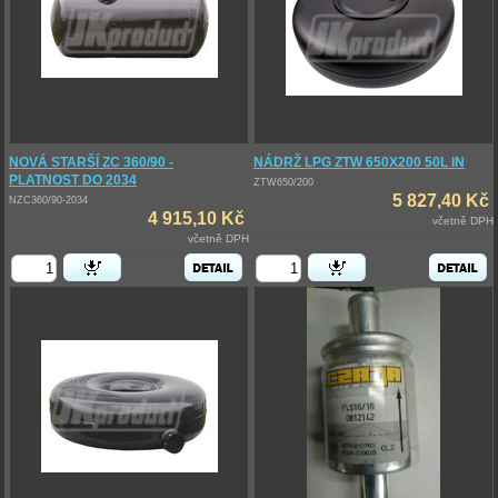
NOVÁ STARŠÍ ZC 360/90 -
NÁDRŽ LPG ZTW 650X200 50L IN
PLATNOST DO 2034
ZTW650/200
5 827,40 Kč
NZC360/90-2034
4 915,10 Kč
včetně DPH
včetně DPH