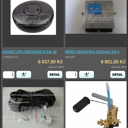
NÁDRŽ LPG ZTW 630X270 64L IN
ŘÍDÍCÍ JEDNOTKA ETAGAS 3/4-V
ZTW630/270
4822150
6 037,90 Kč
9 801,00 Kč
včetně DPH
včetně DPH