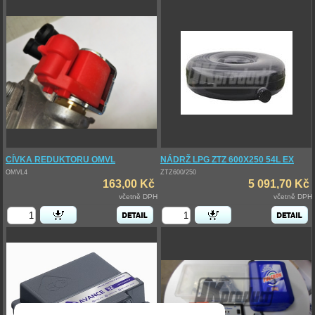
CÍVKA REDUKTORU OMVL
NÁDRŽ LPG ZTZ 600X250 54L EX
OMVL4
ZTZ600/250
163,00 Kč
5 091,70 Kč
včetně DPH
včetně DPH