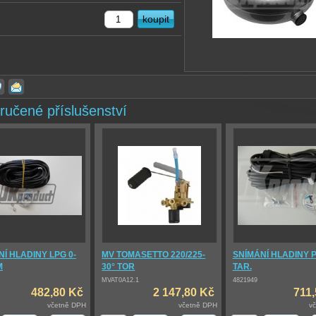
ručené příslušenství
Í HLADINY LPG 0-
MV TOMASETTO 220/225-
SNÍMÁNÍ HLADINY P
M
30° TOR
TAR.
MVAT0A12.1
4821949
482,80 Kč
2 147,80 Kč
711
včetně DPH
včetně DPH
v