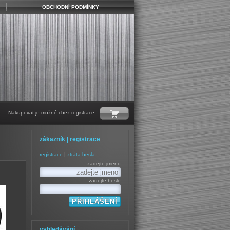
OBCHODNÍ PODMÍNKY
Nakupovat je možné i bez registrace
zákazník | registrace
registrace
|
ztráta hesla
zadejte jmeno
zadejte heslo
vyhledávání