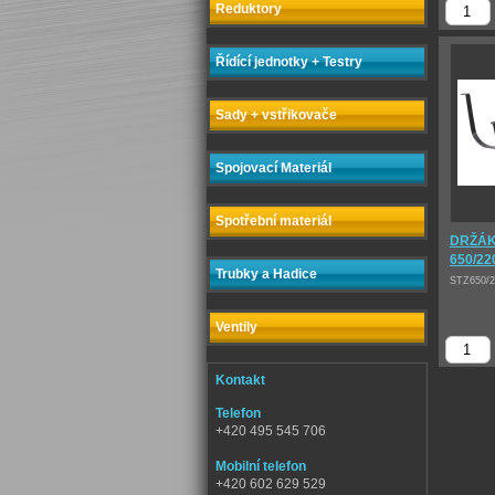
Reduktory
Řídící jednotky + Testry
Sady + vstřikovače
Spojovací Materiál
Spotřební materiál
DRŽÁK
650/22
Trubky a Hadice
STZ650/2
Ventily
Kontakt
Telefon
+420 495 545 706
Mobilní telefon
+420 602 629 529