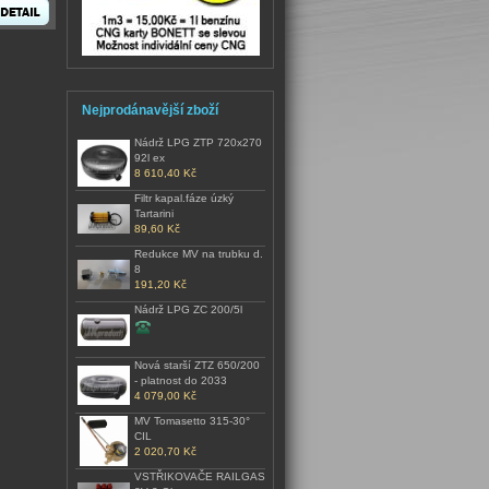
Nejprodánavější zboží
Nádrž LPG ZTP 720x270
92l ex
8 610,40 Kč
Filtr kapal.fáze úzký
Tartarini
89,60 Kč
Redukce MV na trubku d.
8
191,20 Kč
Nádrž LPG ZC 200/5l
Nová starší ZTZ 650/200
- platnost do 2033
4 079,00 Kč
MV Tomasetto 315-30°
CIL
2 020,70 Kč
VSTŘIKOVAČE RAILGAS