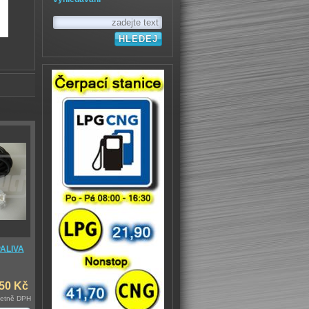
ALIVA
,50 Kč
četně DPH