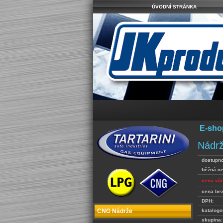
ÚVODNÍ STRÁNKA
E-sho
Nádrž
dostupno
běžná c
cena vč
cena be
DPH:
katalogo
CNG Nádrže
skupina: