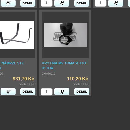
 NÁDRŽE STZ
KRYT NA MV TOMASETTO
0
0° TOR
20
CMAT0010
931,70 Kč
110,20 Kč
včetně DPH
včetně DPH