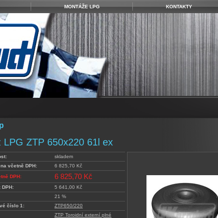
MONTÁŽE LPG
KONTAKTY
p
 LPG ZTP 650x220 61l ex
st:
skladem
ena včetně DPH:
6 825,70 Kč
6 825,70 Kč
etně DPH:
z DPH:
5 641,00 Kč
21 %
vé číslo 1:
ZTP650/220
ZTP Toroidní externí plné