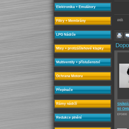
Elektronika + Emulátory
zpět
Filtry + Membrány
LPG Nádrže
Dopo
Mixy + protizášlehové klapky
Multiventily + příslušenství
Ochrana Motoru
Přepínače
Rámy nádrží
SNÍMÁN
90 OH
EPG800
Redukce plnění