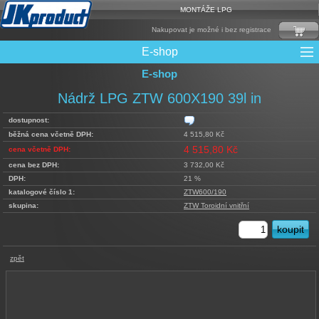
MONTÁŽE LPG
Nakupovat je možné i bez registrace
E-shop
E-shop
Mixy + protizášlehové klapky
Multiventily + příslušenství
Elektronika + Emulátory
Řídící jednotky + Testry
Sady + vstřikovače
Spojovací Materiál
Spotřební materiál
Filtry + Membrány
Trubky a Hadice
Ochrana Motoru
Redukce plnění
CNG Nádrže
Rámy nádrží
LPG Nádrže
Přepínače
Reduktory
Ventily
Nádrž LPG ZTW 600X190 39l in
dostupnost:
běžná cena včetně DPH:
4 515,80 Kč
4 515,80 Kč
cena včetně DPH:
cena bez DPH:
3 732,00 Kč
DPH:
21 %
katalogové číslo 1:
ZTW600/190
skupina:
ZTW Toroidní vnitřní
zpět