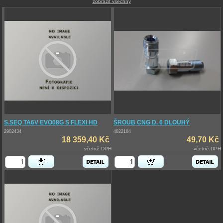
zobrazit všechny
S.SEQ TA6V EVO08G S FLEXI HD
ŠROUB CNG D. 6 DLOUHÝ
2902434
4822184
18 359,40 Kč
49,70 Kč
včetně DPH
včetně DPH