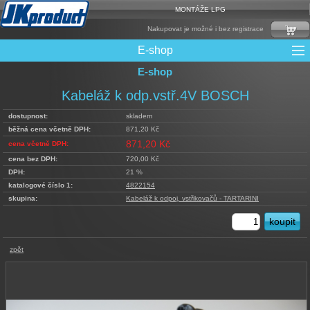
MONTÁŽE LPG
Nakupovat je možné i bez registrace
E-shop
E-shop
Mixy + protizášlehové klapky
Multiventily + příslušenství
Elektronika + Emulátory
Řídící jednotky + Testry
Sady + vstřikovače
Spojovací Materiál
Spotřební materiál
Filtry + Membrány
Trubky a Hadice
Ochrana Motoru
Redukce plnění
CNG Nádrže
Rámy nádrží
LPG Nádrže
Přepínače
Reduktory
Ventily
Kabeláž k odp.vstř.4V BOSCH
dostupnost:
skladem
běžná cena včetně DPH:
871,20 Kč
871,20 Kč
cena včetně DPH:
cena bez DPH:
720,00 Kč
DPH:
21 %
katalogové číslo 1:
4822154
skupina:
Kabeláž k odpoj. vstřikovačů - TARTARINI
zpět