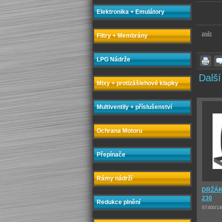
Elektronika + Emulátory
zpět
Filtry + Membrány
LPG Nádrže
Další
Mixy + protizášlehové klapky
Multiventily + příslušenství
Ochrana Motoru
Přepínače
Rámy nádrží
DRŽÁK 
230
Redukce plnění
ST400/14