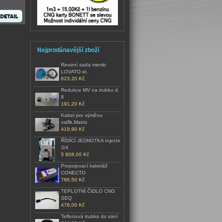
Nejprodánavější zboží
Revizní sada memb
LOVATO el.
623,20 Kč
Redukce MV na trubku d.
8
191,20 Kč
Kabel pro výměnu
vstřik.Matrix
419,90 Kč
ŘÍDÍCÍ JEDNOTKA Injecto
3/4
5 808,00 Kč
Propojovací kabeláž
CONECTO
786,50 Kč
TEPLOTNÍ ČIDLO CNG
SEQ
478,00 Kč
Teflonová trubka do sání