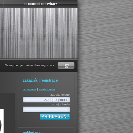
OBCHODNÍ PODMÍNKY
Nakupovat je možné i bez registrace
zákazník | registrace
registrace
|
ztráta hesla
zadejte jmeno
zadejte heslo
vyhledávání