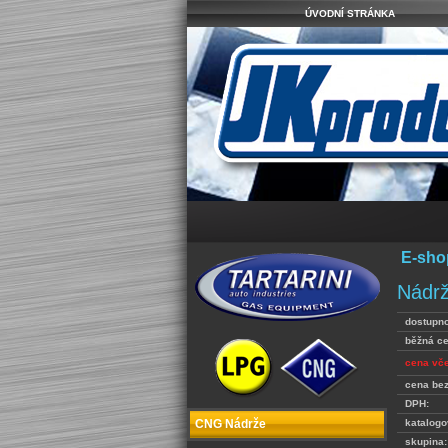
ÚVODNÍ STRÁNKA
E-sho
Nádrž
dostupno
běžná c
cena vč
cena be
DPH:
katalogo
CNG Nádrže
skupina: