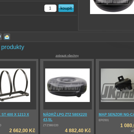
 produkty
zobrazit všechny
ST 400 X 1213 X
NÁDRŽ LPG ZTZ 580X220
MAP SENZOR NG-C
43,5L
EPG501
1 080
0
ZTZ580/220
2 662,00 Kč
4 882,40 Kč
v