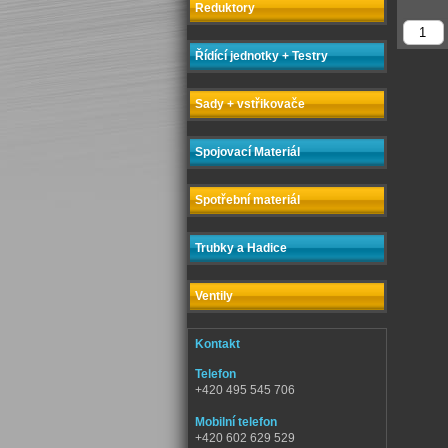
Reduktory
Řídící jednotky + Testry
Sady + vstřikovače
Spojovací Materiál
Spotřební materiál
Trubky a Hadice
Ventily
Kontakt
Telefon
+420 495 545 706
Mobilní telefon
+420 602 629 529