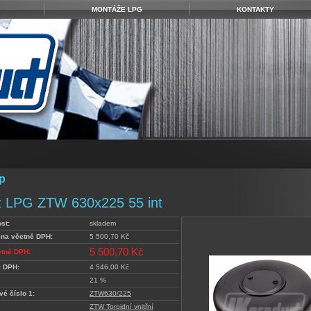
MONTÁŽE LPG
KONTAKTY
p
 LPG ZTW 630x225 55 int
st:
skladem
ena včetně DPH:
5 500,70 Kč
5 500,70 Kč
etně DPH:
z DPH:
4 546,00 Kč
21 %
vé číslo 1:
ZTW630/225
ZTW Toroidní vnitřní