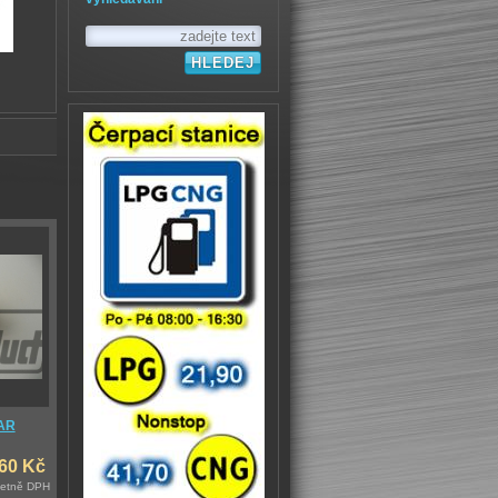
AR
,60 Kč
četně DPH