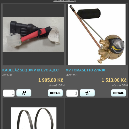
zobrazit všechny
KABELÁŽ SEQ 3/4 V ID EVO A,B,C
MV TOMASETTO 270-30
4823497
MV3173.1
1 905,80 Kč
1 513,00 Kč
včetně DPH
včetně DPH