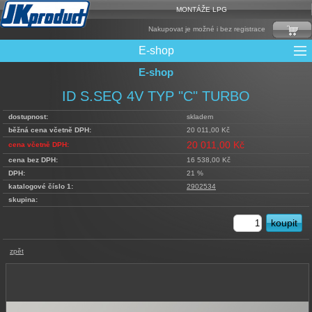
MONTÁŽE LPG
Nakupovat je možné i bez registrace
E-shop
E-shop
Mixy + protizášlehové klapky
Multiventily + příslušenství
Elektronika + Emulátory
Řídící jednotky + Testry
Sady + vstřikovače
Spojovací Materiál
Spotřební materiál
Filtry + Membrány
Trubky a Hadice
Ochrana Motoru
Redukce plnění
CNG Nádrže
Rámy nádrží
LPG Nádrže
Přepínače
Reduktory
Ventily
ID S.SEQ 4V TYP "C" TURBO
dostupnost:
skladem
běžná cena včetně DPH:
20 011,00 Kč
20 011,00 Kč
cena včetně DPH:
cena bez DPH:
16 538,00 Kč
DPH:
21 %
katalogové číslo 1:
2902534
skupina:
zpět