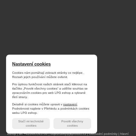
Nastavení cookies
Cookies nám pomáhají zobrazit stránky co nejlépe.
Rozsah jejich používání můžete ovlivnit.
Pro úplnou funkčnost našich stránek stačí kliknout na
tlačítko „Povolit všechny cookies“ a udělíte souhlas se
zpracováním cookies pro web LPG eshop a vybrané
třetí strany.
Detailně si cookies můžete upravit v
nastavení
.
Podrobnosti najdete v Přehledu a podmínkách cookies
webu LPG eshop.
Stačí mi technické
Povolit všechny
cookies
cookies
© 2026 Procad s.r.o.
|
v:1.2.5.0
|
LPG
eshop
|
tel: +420495545706
|
objednavky@jkproduct.cz
|
Obchodní podmínky
|
hlavní