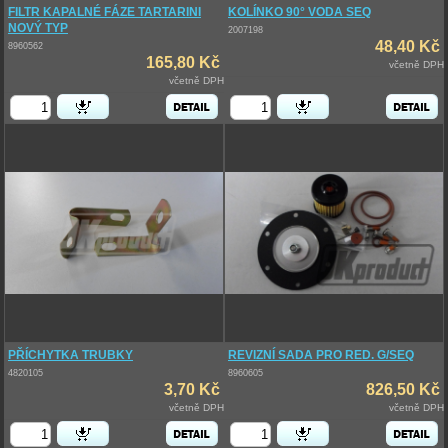
FILTR KAPALNÉ FÁZE TARTARINI
KOLÍNKO 90° VODA SEQ
NOVÝ TYP
2007198
48,40 Kč
8960562
165,80 Kč
včetně DPH
včetně DPH
PŘÍCHYTKA TRUBKY
REVIZNÍ SADA PRO RED. G/SEQ
4820105
8960605
3,70 Kč
826,50 Kč
včetně DPH
včetně DPH