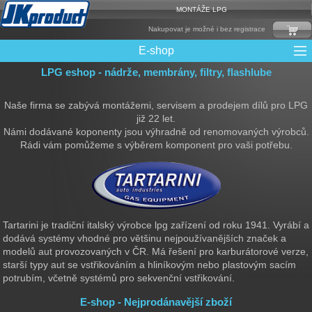
MONTÁŽE LPG
Nakupovat je možné i bez registrace
E-shop
LPG eshop - nádrže, membrány, filtry, flashlube
Mixy + protizášlehové klapky
Multiventily + příslušenství
Elektronika + Emulátory
Řídící jednotky + Testry
Sady + vstřikovače
Spojovací Materiál
Spotřební materiál
Filtry + Membrány
Trubky a Hadice
Ochrana Motoru
Redukce plnění
CNG Nádrže
Rámy nádrží
LPG Nádrže
Přepínače
Reduktory
Ventily
Naše firma se zabývá montážemi, servisem a prodejem dílů pro LPG
již 22 let.
Námi dodávané koponenty jsou výhradně od renomovaných výrobců.
Rádi vám pomůžeme s výběrem komponent pro vaši potřebu.
Tartarini je tradiční italský výrobce lpg zařízení od roku 1941. Vyrábí a
dodává systémy vhodné pro většinu nejpoužívanějších značek a
modelů aut provozovaných v ČR. Má řešení pro karburátorové verze,
starší typy aut se vstřikováním a hliníkovým nebo plastovým sacím
potrubím, včetně systémů pro sekvenční vstřikování.
E-shop - Nejprodánavější zboží