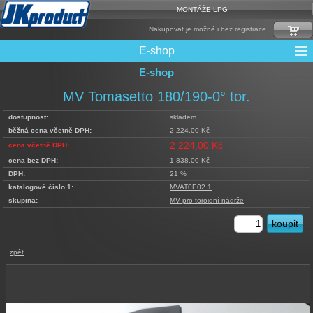
MONTÁŽE LPG
Nakupovat je možné i bez registrace
E-shop
E-shop
Mixy + protizášlehové klapky
Multiventily + příslušenství
Elektronika + Emulátory
Řídící jednotky + Testry
Sady + vstřikovače
Spojovací Materiál
Spotřební materiál
Filtry + Membrány
Trubky a Hadice
Ochrana Motoru
Redukce plnění
CNG Nádrže
Rámy nádrží
LPG Nádrže
Přepínače
Reduktory
Ventily
MV Tomasetto 180/190-0° tor.
dostupnost:
skladem
běžná cena včetně DPH:
2 224,00 Kč
2 224,00 Kč
cena včetně DPH:
cena bez DPH:
1 838,00 Kč
DPH:
21 %
katalogové číslo 1:
MVAT0E02.1
skupina:
MV pro toroidní nádrže
zpět