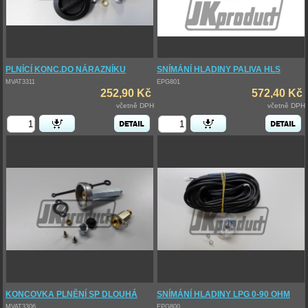
PLNÍCÍ KONC.DO NÁRAZNÍKU
SNÍMÁNÍ HLADINY PALIVA HLS
MVAT3311
EPG801
252,90 Kč
572,40 Kč
včetně DPH
včetně DPH
KONCOVKA PLNĚNÍ SP DLOUHÁ
SNÍMÁNÍ HLADINY LPG 0-90 OHM
MVAT3306
EPG800