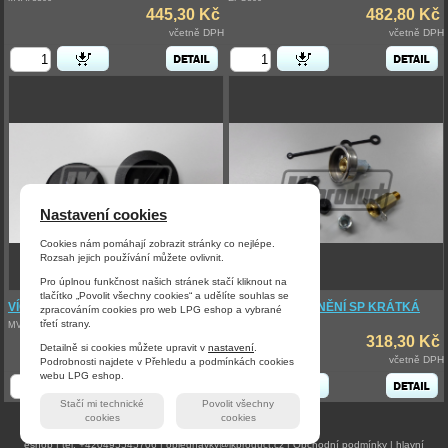
445,30 Kč
482,80 Kč
včetně DPH
včetně DPH
Nastavení cookies
Cookies nám pomáhají zobrazit stránky co nejlépe.
Rozsah jejich používání můžete ovlivnit.
Pro úplnou funkčnost našich stránek stačí kliknout na
tlačítko „Povolit všechny cookies“ a udělíte souhlas se
VÍČKO PLNÍCÍ KONCOVKY M10
KONCOVKA PLNĚNÍ SP KRÁTKÁ
zpracováním cookies pro web LPG eshop a vybrané
třetí strany.
MVAT3604
MVAT3302
43,60 Kč
318,30 Kč
Detailně si cookies můžete upravit v
nastavení
.
včetně DPH
včetně DPH
Podrobnosti najdete v Přehledu a podmínkách cookies
webu LPG eshop.
Stačí mi technické
Povolit všechny
cookies
cookies
© 2026 Procad s.r.o.
|
v:1.2.5.0
|
LPG
eshop
|
tel: +420495545706
|
objednavky@jkproduct.cz
|
Obchodní podmínky
|
hlavní