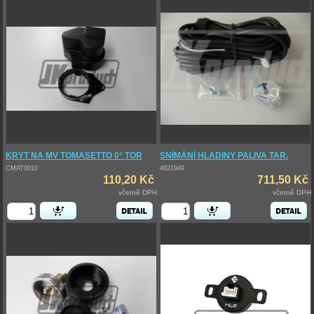
KRYT NA MV TOMASETTO 0° TOR
SNÍMÁNÍ HLADINY PALIVA TAR.
CMAT0010
4821949
110,20 Kč
711,50 Kč
včetně DPH
včetně DPH