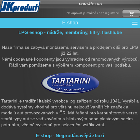
MONTÁŽE LPG
Nakupovat je možné i bez registrace
E-shop
LPG eshop - nádrže, membrány, filtry, flashlube
Mixy + protizášlehové klapky
Multiventily + příslušenství
Elektronika + Emulátory
Řídící jednotky + Testry
Sady + vstřikovače
Spojovací Materiál
Spotřební materiál
Filtry + Membrány
Trubky a Hadice
Ochrana Motoru
Redukce plnění
CNG Nádrže
Rámy nádrží
LPG Nádrže
Přepínače
Reduktory
Ventily
Naše firma se zabývá montážemi, servisem a prodejem dílů pro LPG
již 22 let.
Námi dodávané koponenty jsou výhradně od renomovaných výrobců.
Rádi vám pomůžeme s výběrem komponent pro vaši potřebu.
Tartarini je tradiční italský výrobce lpg zařízení od roku 1941. Vyrábí a
dodává systémy vhodné pro většinu nejpoužívanějších značek a
modelů aut provozovaných v ČR. Má řešení pro karburátorové verze,
starší typy aut se vstřikováním a hliníkovým nebo plastovým sacím
potrubím, včetně systémů pro sekvenční vstřikování.
E-shop - Nejprodánavější zboží