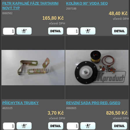
FILTR KAPALNÉ FÁZE TARTARINI
KOLÍNKO 90° VODA SEQ
NOVÝ TYP
2007198
48,40 Kč
8960562
165,80 Kč
včetně DPH
včetně DPH
PŘÍCHYTKA TRUBKY
REVIZNÍ SADA PRO RED. G/SEQ
4820105
8960605
3,70 Kč
826,50 Kč
včetně DPH
včetně DPH