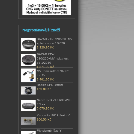
Nejprodánavější zboží
BAZAR ZTP 720/250+MV
- platnost do 1/2029
2 320,80 Kč
BAZAR ZTW
580/220+MV - platnost
do 1/2030
1 871,90 Kč
MV Tomasetto 270-30°
tor. Ex
2 401,90 Kč
Hadice LPG 19mm
165,80 Kč
Nádrž LPG ZTZ 630x200
45l ex
5 670,10 Kč
Koncovka 90° k flexi d.6
100,50 Kč
Filtr plynné fáze Y