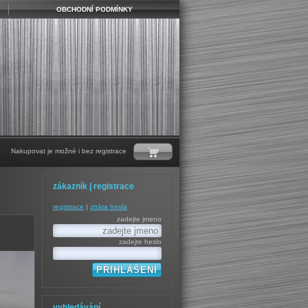
OBCHODNÍ PODMÍNKY
Nakupovat je možné i bez registrace
zákazník | registrace
registrace
|
ztráta hesla
zadejte jmeno
zadejte heslo
vyhledávání