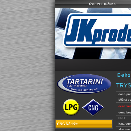
ÚVODNÍ STRÁNKA
E-sho
TRYS
dostupno
běžná c
cena vč
cena be
DPH:
katalogo
CNG Nádrže
skupina: