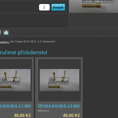
:
1ks Tryska EVO 08 D. 2,2 Sekvenční
oduktu
ručené příslušenství
 EVO 08 D. 1,7 SEQ
TRYSKA EVO 08 D. 1,9 SEQ
1
8960510/1
46,00 Kč
46,00 Kč