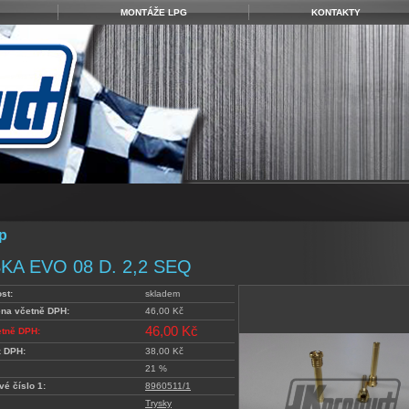
MONTÁŽE LPG
KONTAKTY
p
KA EVO 08 D. 2,2 SEQ
st:
skladem
ena včetně DPH:
46,00 Kč
46,00 Kč
etně DPH:
z DPH:
38,00 Kč
21 %
vé číslo 1:
8960511/1
Trysky