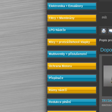
Elektronika + Emulátory
zpět
Filtry + Membrány
LPG Nádrže
Popis pr
Mixy + protizášlehové klapky
Dopo
Multiventily + příslušenství
Ochrana Motoru
Přepínače
Rámy nádrží
TRYSKA
Redukce plnění
8960509/