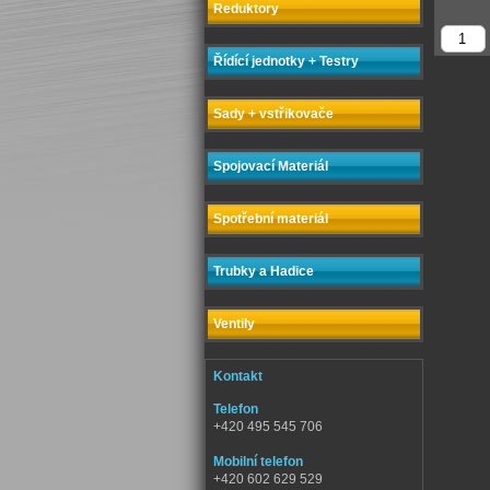
Reduktory
Řídící jednotky + Testry
Sady + vstřikovače
Spojovací Materiál
Spotřební materiál
Trubky a Hadice
Ventily
Kontakt
Telefon
+420 495 545 706
Mobilní telefon
+420 602 629 529