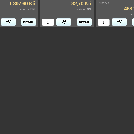
1 397,60 Kč
32,70 Kč
4822942
468,
včetně DPH
včetně DPH
v