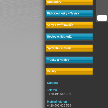
Reduktory
Řídící jednotky + Testry
Sady + vstřikovače
Spojovací Materiál
Spotřební materiál
Trubky a Hadice
Ventily
Kontakt
Telefon
+420 495 545 706
Mobilní telefon
+420 602 629 529