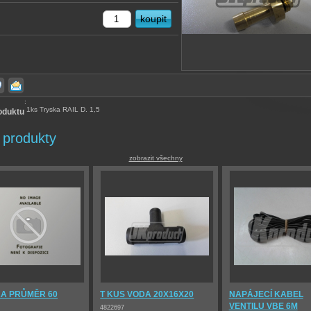
:
1ks Tryska RAIL D. 1,5
oduktu
 produkty
zobrazit všechny
A PRŮMĚR 60
T KUS VODA 20X16X20
NAPÁJECÍ KABEL
VENTILU VBE 6M
4822697