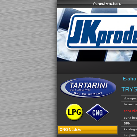
ÚVODNÍ STRÁNKA
E-sho
TRYS
dostupno
běžná c
cena vč
cena be
DPH:
katalogo
CNG Nádrže
skupina: