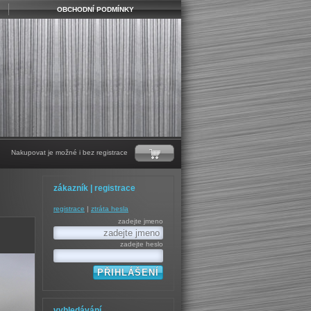
OBCHODNÍ PODMÍNKY
Nakupovat je možné i bez registrace
zákazník | registrace
registrace
|
ztráta hesla
zadejte jmeno
zadejte heslo
vyhledávání