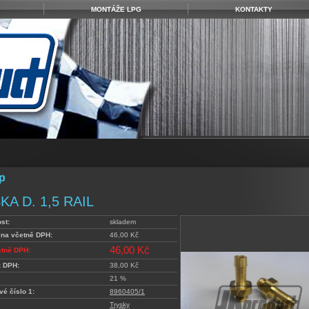
MONTÁŽE LPG
KONTAKTY
p
KA D. 1,5 RAIL
st:
skladem
ena včetně DPH:
46,00 Kč
46,00 Kč
etně DPH:
z DPH:
38,00 Kč
21 %
vé číslo 1:
8960405/1
Trysky