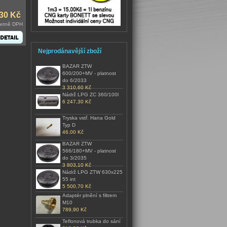
30 Kč
četně DPH
Nejprodánavější zboží
BAZAR ZTW
600/200+MV - platnost
do 6/2033
3 310,60 Kč
Nádrž LPG ZC 360/100l
6 247,30 Kč
Tryska vstř. Hana Gold
Typ D
46,00 Kč
BAZAR ZTW
566/180+MV - platnost
do 3/2035
3 803,10 Kč
Nádrž LPG ZTW 630x225
55 int
5 500,70 Kč
Adaptér plnění s filtrem
M10
789,90 Kč
Teflonová trubka do sání