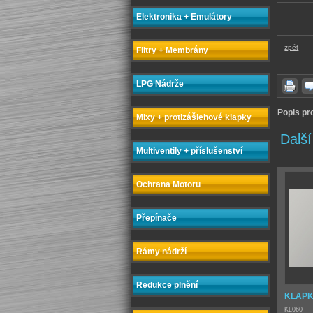
Elektronika + Emulátory
zpět
Filtry + Membrány
LPG Nádrže
Popis pr
Mixy + protizášlehové klapky
Další
Multiventily + příslušenství
Ochrana Motoru
Přepínače
Rámy nádrží
Redukce plnění
KLAPK
KL060