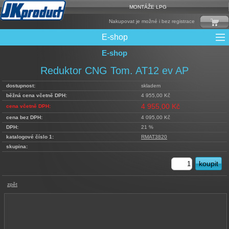
MONTÁŽE LPG
Nakupovat je možné i bez registrace
E-shop
E-shop
Mixy + protizášlehové klapky
Multiventily + příslušenství
Elektronika + Emulátory
Řídící jednotky + Testry
Sady + vstřikovače
Spojovací Materiál
Spotřební materiál
Filtry + Membrány
Trubky a Hadice
Ochrana Motoru
Redukce plnění
CNG Nádrže
Rámy nádrží
LPG Nádrže
Přepínače
Reduktory
Ventily
Reduktor CNG Tom. AT12 ev AP
dostupnost:
skladem
běžná cena včetně DPH:
4 955,00 Kč
4 955,00 Kč
cena včetně DPH:
cena bez DPH:
4 095,00 Kč
DPH:
21 %
katalogové číslo 1:
RMAT3820
skupina:
zpět