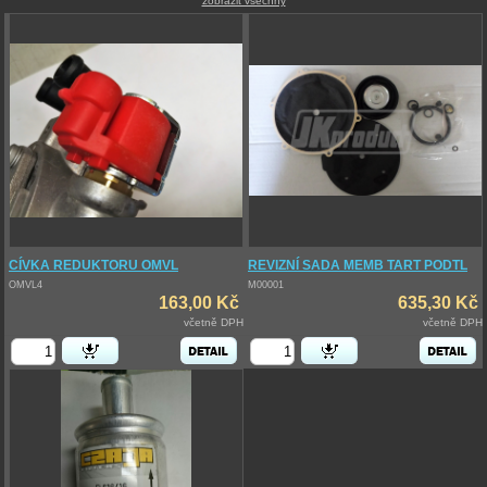
zobrazit všechny
CÍVKA REDUKTORU OMVL
REVIZNÍ SADA MEMB TART PODTL
OMVL4
M00001
163,00 Kč
635,30 Kč
včetně DPH
včetně DPH