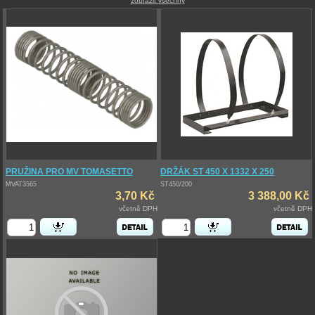
zobrazit všechny
PRUŽINA PRO MV TOMASETTO
DRŽÁK ST 450 X 1332 X 250
MVAT3565
ST450/200
3,70 Kč
3 388,00 Kč
včetně DPH
včetně DPH