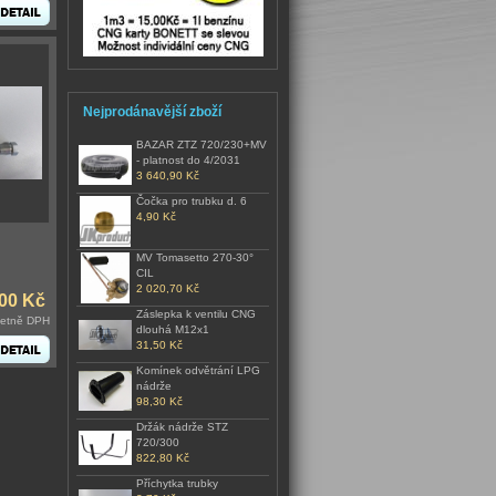
Nejprodánavější zboží
BAZAR ZTZ 720/230+MV
- platnost do 4/2031
3 640,90 Kč
Čočka pro trubku d. 6
4,90 Kč
MV Tomasetto 270-30°
CIL
2 020,70 Kč
00 Kč
Záslepka k ventilu CNG
četně DPH
dlouhá M12x1
31,50 Kč
Komínek odvětrání LPG
nádrže
98,30 Kč
Držák nádrže STZ
720/300
822,80 Kč
Příchytka trubky