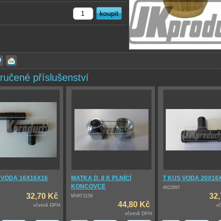
ručené příslušenství
S VODA 16X16X16
MATKA D. 8 K PLNÍCÍ
T KUS VODA 20X16
KONCOVCE
4822697
32,70 Kč
32
MVAT3159
44,80 Kč
včetně DPH
v
včetně DPH