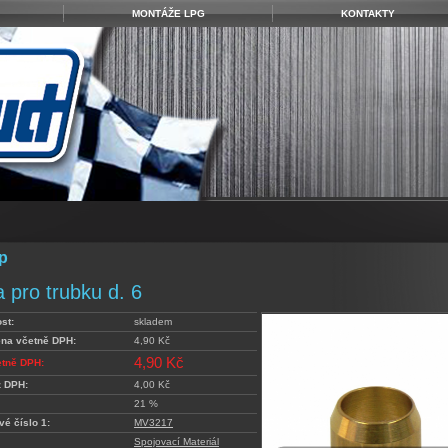
MONTÁŽE LPG
KONTAKTY
p
 pro trubku d. 6
st:
skladem
ena včetně DPH:
4,90 Kč
4,90 Kč
etně DPH:
z DPH:
4,00 Kč
21 %
vé číslo 1:
MV3217
Spojovací Materiál