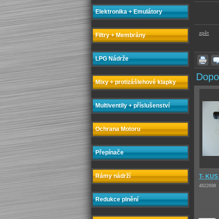
Elektronika + Emulátory
zpět
Filtry + Membrány
LPG Nádrže
Dopo
Mixy + protizášlehové klapky
Multiventily + příslušenství
Ochrana Motoru
Přepínače
Rámy nádrží
T- KU
4822698
Redukce plnění