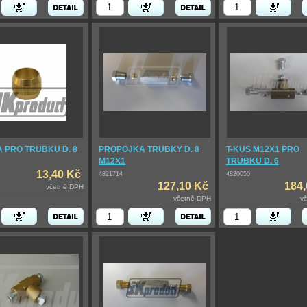
 PRO TRUBKU D. 8
PROPOJKA TRUBKY D. 8
T-KUS M12X1 PRO
M12X1
TRUBKU D. 6
13,40 Kč
4821714
4820050
127,10 Kč
184,
včetně DPH
včetně DPH
v