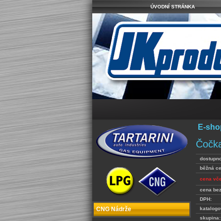
ÚVODNÍ STRÁNKA
E-sho
Čočka
dostupno
běžná c
cena vč
cena be
DPH:
katalogo
CNG Nádrže
skupina: