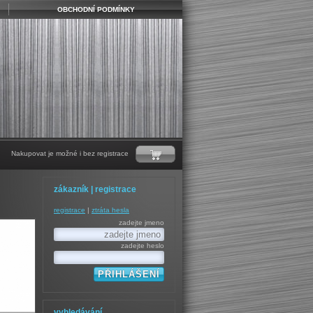
OBCHODNÍ PODMÍNKY
Nakupovat je možné i bez registrace
zákazník | registrace
registrace
|
ztráta hesla
zadejte jmeno
zadejte heslo
vyhledávání