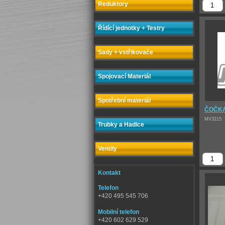
Reduktory
Řídící jednotky + Testry
Sady + vstřikovače
Spojovací Materiál
Spotřební materiál
ČOČKA
MV3215
Trubky a Hadice
Ventily
Kontakt
Telefon
+420 495 545 706
Mobilní telefon
+420 602 629 529