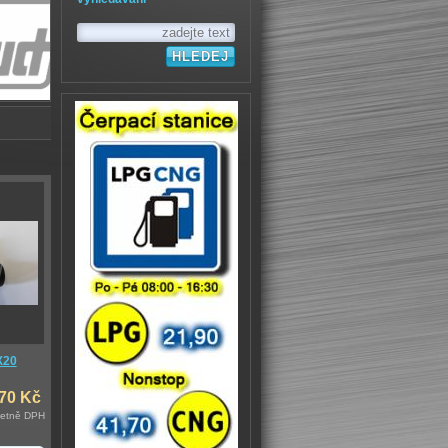
X20
,70 Kč
četně DPH