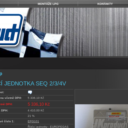
MONTÁŽE LPG
KONTAKTY
p
CÍ JEDNOTKA SEQ 2/3/4V
st:
ena včetně DPH:
5 336,10 Kč
5 336,10 Kč
etně DPH:
z DPH:
4 410,00 Kč
21 %
vé číslo 1:
EPG101
Řídící jednotky - EUROPEGAS