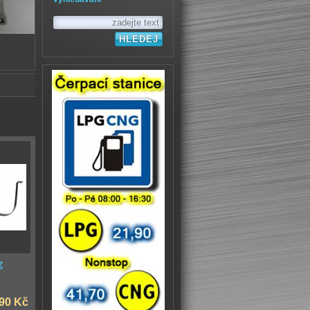
Z
90 Kč