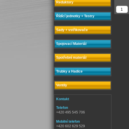
Reduktory
Řídící jednotky + Testry
Sady + vstřikovače
Spojovací Materiál
Spotřební materiál
Trubky a Hadice
Ventily
Kontakt
Telefon
+420 495 545 706
Mobilní telefon
+420 602 629 529