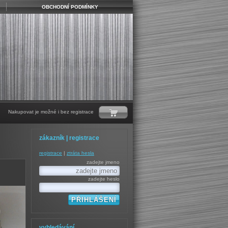
OBCHODNÍ PODMÍNKY
Nakupovat je možné i bez registrace
zákazník | registrace
registrace
|
ztráta hesla
zadejte jmeno
zadejte heslo
vyhledávání