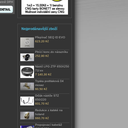
četně DPH
Nejprodánavější zboží
Přepínač SEQ ID EVO
623,20 Kč
Plnící konc.do nárazníku
252,90 Kč
Nádrž LPG ZTP 650X250
71l ex
7 140,30 Kč
Tryska podtlaková D4
mosaz
60,50 Kč
Držák nádrže STZ
650/220
931,70 Kč
Redukce z italské na
holand
660,70 Kč
Propojovací kabeláž