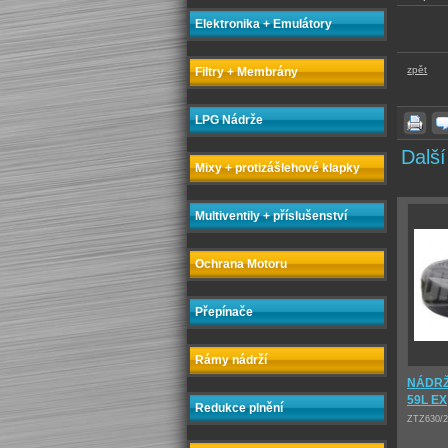
Elektronika + Emulátory
zpět
Filtry + Membrány
LPG Nádrže
Další
Mixy + protizášlehové klapky
Multiventily + příslušenství
Ochrana Motoru
Přepínače
Rámy nádrží
NÁDRŽ
59L EX
Redukce plnění
ZTZ630/2