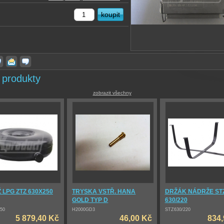
 produkty
zobrazit všechny
 LPG ZTZ 630X250
TRYSKA VSTŘ. HANA
DRŽÁK NÁDRŽE ST
GOLD TYP D
630/220
50
H2000GD3
STZ630/220
5 879,40 Kč
46,00 Kč
834,