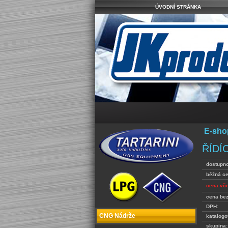
ÚVODNÍ STRÁNKA
E-sho
ŘÍDÍ
dostupno
běžná c
cena vč
cena be
DPH:
CNG Nádrže
katalogo
skupina: