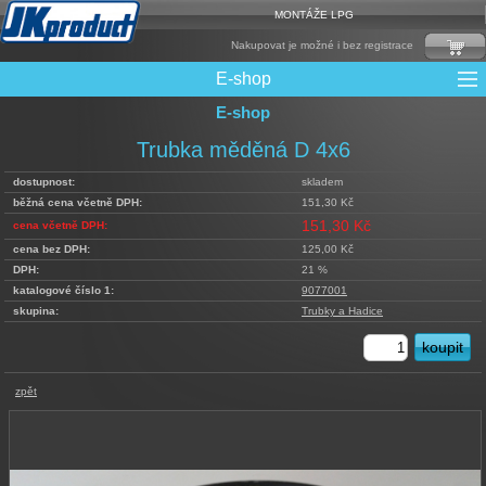
MONTÁŽE LPG
Nakupovat je možné i bez registrace
E-shop
E-shop
Mixy + protizášlehové klapky
Multiventily + příslušenství
Elektronika + Emulátory
Řídící jednotky + Testry
Sady + vstřikovače
Spojovací Materiál
Spotřební materiál
Filtry + Membrány
Trubky a Hadice
Ochrana Motoru
Redukce plnění
CNG Nádrže
Rámy nádrží
LPG Nádrže
Přepínače
Reduktory
Ventily
Trubka měděná D 4x6
dostupnost:
skladem
běžná cena včetně DPH:
151,30 Kč
151,30 Kč
cena včetně DPH:
cena bez DPH:
125,00 Kč
DPH:
21 %
katalogové číslo 1:
9077001
skupina:
Trubky a Hadice
zpět