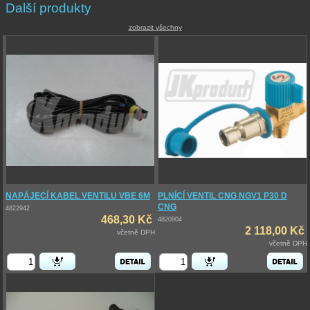
Další produkty
zobrazit všechny
NAPÁJECÍ KABEL VENTILU VBE 6M
PLNÍCÍ VENTIL CNG NGV1 P30 D
CNG
4822942
468,30 Kč
4820904
2 118,00 Kč
včetně DPH
včetně DPH