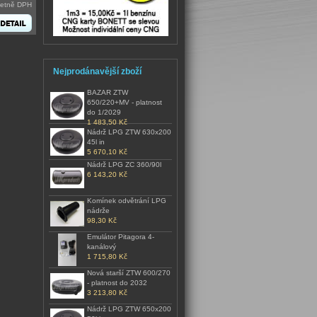
četně DPH
Nejprodánavější zboží
BAZAR ZTW
650/220+MV - platnost
do 1/2029
1 483,50 Kč
Nádrž LPG ZTW 630x200
45l in
5 670,10 Kč
Nádrž LPG ZC 360/90l
6 143,20 Kč
Komínek odvětrání LPG
nádrže
98,30 Kč
Emulátor Pitagora 4-
kanálový
1 715,80 Kč
Nová starší ZTW 600/270
- platnost do 2032
3 213,80 Kč
Nádrž LPG ZTW 650x200