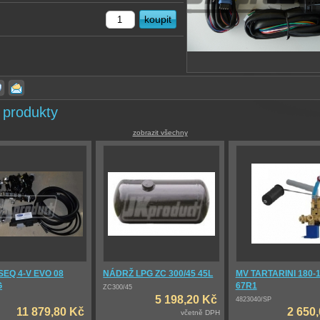
 produkty
zobrazit všechny
SEQ 4-V EVO 08
NÁDRŽ LPG ZC 300/45 45L
MV TARTARINI 180-1
G
67R1
ZC300/45
5 198,20 Kč
4823040/SP
11 879,80 Kč
2 650
včetně DPH