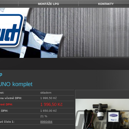
MONTÁŽE LPG
KONTAKTY
p
UNO komplet
st:
skladem
ena včetně DPH:
1 996,50 Kč
1 996,50 Kč
etně DPH:
z DPH:
1 650,00 Kč
21 %
vé číslo 1:
8960484