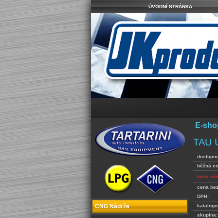
ÚVODNÍ STRÁNKA
E-sho
TAU 
dostupno
běžná c
cena vč
cena be
DPH:
katalogo
CNG Nádrže
skupina: