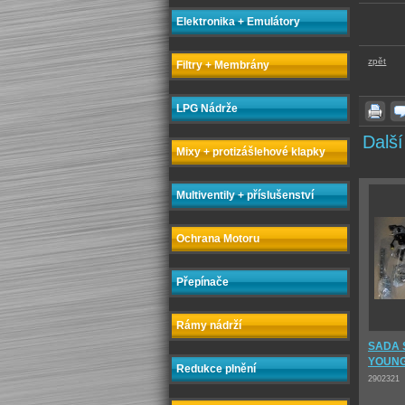
Elektronika + Emulátory
zpět
Filtry + Membrány
LPG Nádrže
Další
Mixy + protizášlehové klapky
Multiventily + příslušenství
Ochrana Motoru
Přepínače
Rámy nádrží
SADA 
YOUN
Redukce plnění
2902321