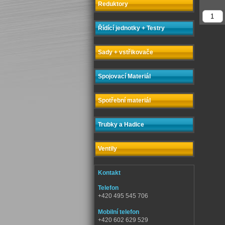
Reduktory
Řídící jednotky + Testry
Sady + vstřikovače
Spojovací Materiál
Spotřební materiál
Trubky a Hadice
Ventily
Kontakt
Telefon
+420 495 545 706
Mobilní telefon
+420 602 629 529