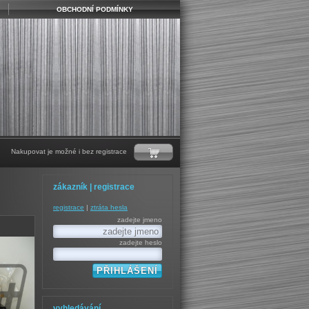
OBCHODNÍ PODMÍNKY
Nakupovat je možné i bez registrace
zákazník | registrace
registrace
|
ztráta hesla
zadejte jmeno
zadejte heslo
vyhledávání