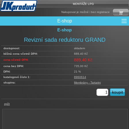
MONTÁŽE LPG
Nakupovat je možné i bez registrace
E-shop
E-shop
Mixy + protizášlehové klapky
Multiventily + příslušenství
Elektronika + Emulátory
Řídící jednotky + Testry
Sady + vstřikovače
Spojovací Materiál
Spotřební materiál
Filtry + Membrány
Trubky a Hadice
Ochrana Motoru
Redukce plnění
CNG Nádrže
Rámy nádrží
LPG Nádrže
Přepínače
Reduktory
Ventily
Revizní sada reduktoru GRAND
dostupnost:
skladem
běžná cena včetně DPH:
889,40 Kč
889,40 Kč
cena včetně DPH:
cena bez DPH:
735,00 Kč
DPH:
21 %
katalogové číslo 1:
8960614
skupina:
Membrány - Tartarini
zpět