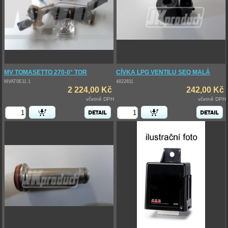
MV TOMASETTO 270-0° TOR
CÍVKA LPG VENTILU SEQ MALÁ
MVAT0E11.1
4822811
2 224,00 Kč
242,00 Kč
včetně DPH
včetně DPH