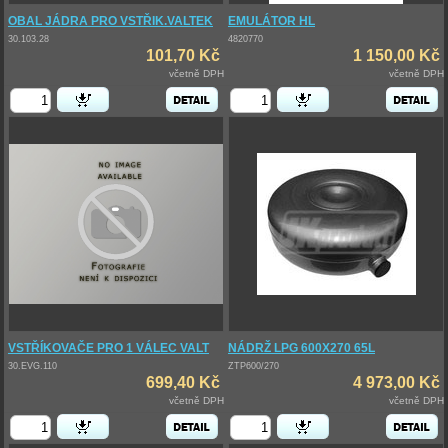
OBAL JÁDRA PRO VSTŘIK.VALTEK
EMULÁTOR HL
30.103.28
4820770
101,70 Kč
1 150,00 Kč
včetně DPH
včetně DPH
VSTŘÍKOVAČE PRO 1 VÁLEC VALT
NÁDRŽ LPG 600X270 65L
30.EVG.110
ZTP600/270
699,40 Kč
4 973,00 Kč
včetně DPH
včetně DPH