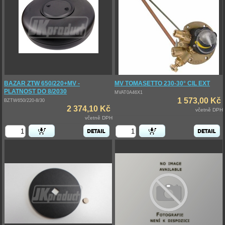
BAZAR ZTW 650/220+MV -
MV TOMASETTO 230-30° CIL EXT
PLATNOST DO 8/2030
MVAT0A46X1
1 573,00 Kč
BZTW650/220-8/30
2 374,10 Kč
včetně DPH
včetně DPH