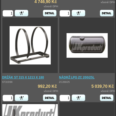
4 746,90 Kč
včetně DPH
včetně DPH
DRŽÁK ST 315 X 1213 X 180
NÁDRŽ LPG ZC 200/25L
ST315/90
ZC200/25
992,20 Kč
5 039,70 Kč
včetně DPH
včetně DPH