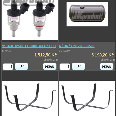
VSTŘIKOVAČE EG2000 GOLD SOLO
NÁDRŽ LPG ZC 300/50L
EPG410
ZC300/50
1 512,50 Kč
5 198,20 Kč
včetně DPH
včetně DPH