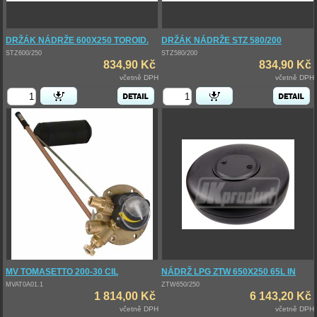
DRŽÁK NÁDRŽE 600X250 TOROID.
DRŽÁK NÁDRŽE STZ 580/200
STZ600/250
STZ580/200
834,90 Kč
834,90 Kč
včetně DPH
včetně DPH
MV TOMASETTO 200-30 CIL
NÁDRŽ LPG ZTW 650X250 65L IN
MVAT0A01.1
ZTW650/250
1 814,00 Kč
6 143,20 Kč
včetně DPH
včetně DPH