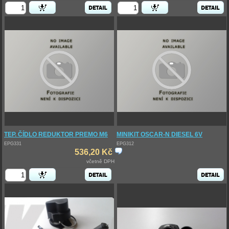
TEP. ČÍDLO REDUKTOR PREMO M6
MINIKIT OSCAR-N DIESEL 6V
EPG331
EPG312
536,20 Kč
včetně DPH