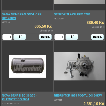
SADA MEMBRÁN OMVL CPR
SENZOR TLAKU PRO CNG
DO120KW
4821796/A
889,40 Kč
M00010
665,50 Kč
včetně DPH
včetně DPH
NOVÁ STARŠÍ ZC 360/70 -
REDUKTOR G/79 PODTL. DO 90KW
PLATNOST DO 2034
8950815
2 351,10 Kč
NZC360/70-2034