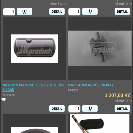
včetně DPH
včetně DPH
NÁDRŽ VÁLCOVÁ 300/70 70L D. 300
MAP SENZOR (M5 - NOVÝ)
X 1085
EPG505
1 207,60 Kč
ZC300/70
včetně DPH