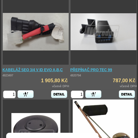
KABELÁŽ SEQ 3/4 V ID EVO A,B,C
PŘEPÍNAČ PRO TEC 99
4823497
4820794
1 905,80 Kč
787,00 Kč
včetně DPH
včetně DPH