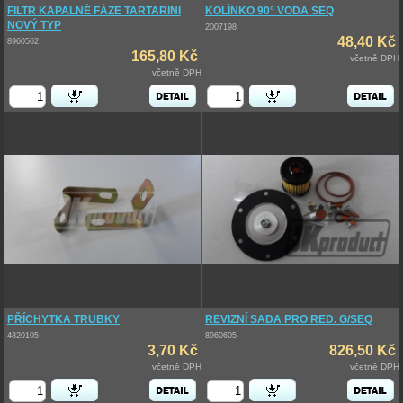
FILTR KAPALNÉ FÁZE TARTARINI
KOLÍNKO 90° VODA SEQ
NOVÝ TYP
2007198
48,40 Kč
8960562
165,80 Kč
včetně DPH
včetně DPH
PŘÍCHYTKA TRUBKY
REVIZNÍ SADA PRO RED. G/SEQ
4820105
8960605
3,70 Kč
826,50 Kč
včetně DPH
včetně DPH