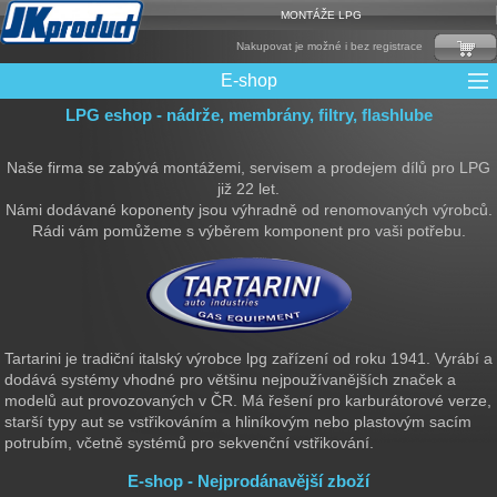
MONTÁŽE LPG
Nakupovat je možné i bez registrace
E-shop
LPG eshop - nádrže, membrány, filtry, flashlube
Mixy + protizášlehové klapky
Multiventily + příslušenství
Elektronika + Emulátory
Řídící jednotky + Testry
Sady + vstřikovače
Spojovací Materiál
Spotřební materiál
Filtry + Membrány
Trubky a Hadice
Ochrana Motoru
Redukce plnění
CNG Nádrže
Rámy nádrží
LPG Nádrže
Přepínače
Reduktory
Ventily
Naše firma se zabývá montážemi, servisem a prodejem dílů pro LPG
již 22 let.
Námi dodávané koponenty jsou výhradně od renomovaných výrobců.
Rádi vám pomůžeme s výběrem komponent pro vaši potřebu.
Tartarini je tradiční italský výrobce lpg zařízení od roku 1941. Vyrábí a
dodává systémy vhodné pro většinu nejpoužívanějších značek a
modelů aut provozovaných v ČR. Má řešení pro karburátorové verze,
starší typy aut se vstřikováním a hliníkovým nebo plastovým sacím
potrubím, včetně systémů pro sekvenční vstřikování.
E-shop - Nejprodánavější zboží