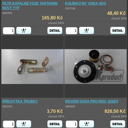
FILTR KAPALNÉ FÁZE TARTARINI
KOLÍNKO 90° VODA SEQ
NOVÝ TYP
2007198
48,40 Kč
8960562
165,80 Kč
včetně DPH
včetně DPH
PŘÍCHYTKA TRUBKY
REVIZNÍ SADA PRO RED. G/SEQ
4820105
8960605
3,70 Kč
826,50 Kč
včetně DPH
včetně DPH