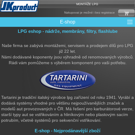
MONTÁŽE LPG
Nakupovat je možné i bez registrace
E-shop
LPG eshop - nádrže, membrány, filtry, flashlube
Mixy + protizášlehové klapky
Multiventily + příslušenství
Elektronika + Emulátory
Řídící jednotky + Testry
Sady + vstřikovače
Spojovací Materiál
Spotřební materiál
Filtry + Membrány
Trubky a Hadice
Ochrana Motoru
Redukce plnění
CNG Nádrže
Rámy nádrží
LPG Nádrže
Přepínače
Reduktory
Ventily
Naše firma se zabývá montážemi, servisem a prodejem dílů pro LPG
již 22 let.
Námi dodávané koponenty jsou výhradně od renomovaných výrobců.
Rádi vám pomůžeme s výběrem komponent pro vaši potřebu.
Tartarini je tradiční italský výrobce lpg zařízení od roku 1941. Vyrábí a
dodává systémy vhodné pro většinu nejpoužívanějších značek a
modelů aut provozovaných v ČR. Má řešení pro karburátorové verze,
starší typy aut se vstřikováním a hliníkovým nebo plastovým sacím
potrubím, včetně systémů pro sekvenční vstřikování.
E-shop - Nejprodánavější zboží