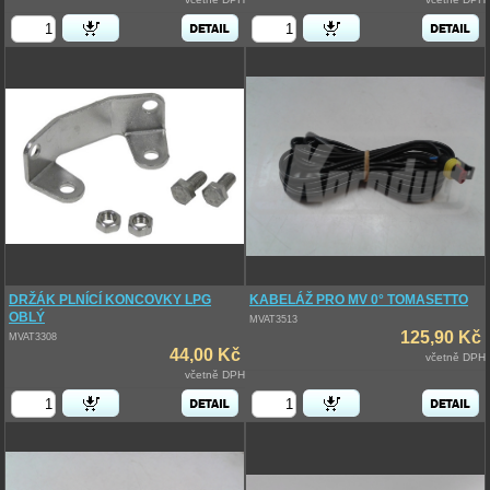
DRŽÁK PLNÍCÍ KONCOVKY LPG
KABELÁŽ PRO MV 0° TOMASETTO
OBLÝ
MVAT3513
125,90 Kč
MVAT3308
44,00 Kč
včetně DPH
včetně DPH