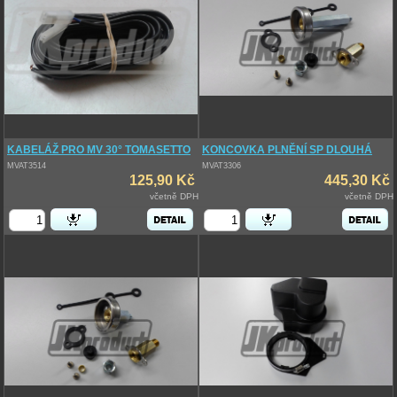
KABELÁŽ PRO MV 30° TOMASETTO
KONCOVKA PLNĚNÍ SP DLOUHÁ
MVAT3514
MVAT3306
125,90 Kč
445,30 Kč
včetně DPH
včetně DPH