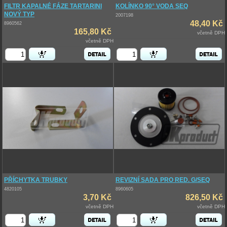
FILTR KAPALNÉ FÁZE TARTARINI
KOLÍNKO 90° VODA SEQ
NOVÝ TYP
2007198
48,40 Kč
8960562
165,80 Kč
včetně DPH
včetně DPH
PŘÍCHYTKA TRUBKY
REVIZNÍ SADA PRO RED. G/SEQ
4820105
8960605
3,70 Kč
826,50 Kč
včetně DPH
včetně DPH