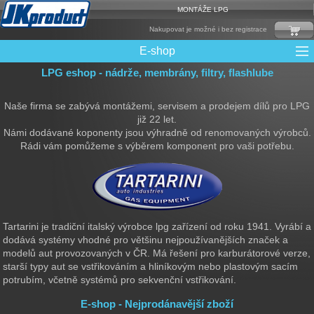
MONTÁŽE LPG
Nakupovat je možné i bez registrace
E-shop
LPG eshop - nádrže, membrány, filtry, flashlube
Mixy + protizášlehové klapky
Multiventily + příslušenství
Elektronika + Emulátory
Řídící jednotky + Testry
Sady + vstřikovače
Spojovací Materiál
Spotřební materiál
Filtry + Membrány
Trubky a Hadice
Ochrana Motoru
Redukce plnění
CNG Nádrže
Rámy nádrží
LPG Nádrže
Přepínače
Reduktory
Ventily
Naše firma se zabývá montážemi, servisem a prodejem dílů pro LPG
již 22 let.
Námi dodávané koponenty jsou výhradně od renomovaných výrobců.
Rádi vám pomůžeme s výběrem komponent pro vaši potřebu.
Tartarini je tradiční italský výrobce lpg zařízení od roku 1941. Vyrábí a
dodává systémy vhodné pro většinu nejpoužívanějších značek a
modelů aut provozovaných v ČR. Má řešení pro karburátorové verze,
starší typy aut se vstřikováním a hliníkovým nebo plastovým sacím
potrubím, včetně systémů pro sekvenční vstřikování.
E-shop - Nejprodánavější zboží