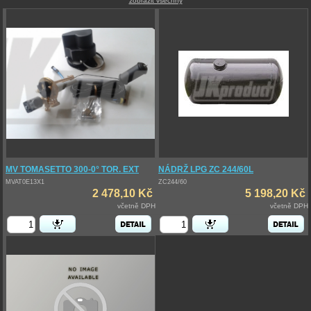
zobrazit všechny
MV TOMASETTO 300-0° TOR. EXT
NÁDRŽ LPG ZC 244/60L
MVAT0E13X1
ZC244/60
2 478,10 Kč
5 198,20 Kč
včetně DPH
včetně DPH