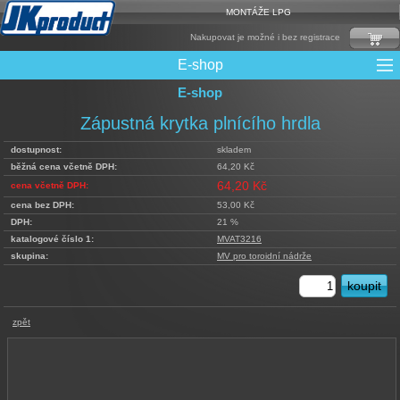
MONTÁŽE LPG
Nakupovat je možné i bez registrace
E-shop
E-shop
Mixy + protizášlehové klapky
Multiventily + příslušenství
Elektronika + Emulátory
Řídící jednotky + Testry
Sady + vstřikovače
Spojovací Materiál
Spotřební materiál
Filtry + Membrány
Trubky a Hadice
Ochrana Motoru
Redukce plnění
CNG Nádrže
Rámy nádrží
LPG Nádrže
Přepínače
Reduktory
Ventily
Zápustná krytka plnícího hrdla
dostupnost:
skladem
běžná cena včetně DPH:
64,20 Kč
64,20 Kč
cena včetně DPH:
cena bez DPH:
53,00 Kč
DPH:
21 %
katalogové číslo 1:
MVAT3216
skupina:
MV pro toroidní nádrže
zpět