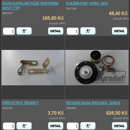
FILTR KAPALNÉ FÁZE TARTARINI
KOLÍNKO 90° VODA SEQ
NOVÝ TYP
2007198
48,40 Kč
8960562
165,80 Kč
včetně DPH
včetně DPH
PŘÍCHYTKA TRUBKY
REVIZNÍ SADA PRO RED. G/SEQ
4820105
8960605
3,70 Kč
826,50 Kč
včetně DPH
včetně DPH