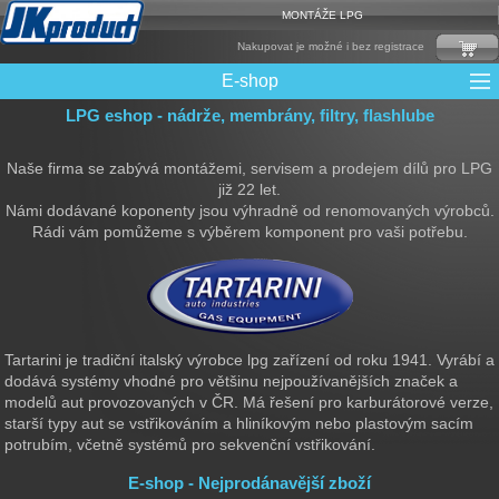
MONTÁŽE LPG
Nakupovat je možné i bez registrace
E-shop
LPG eshop - nádrže, membrány, filtry, flashlube
Mixy + protizášlehové klapky
Multiventily + příslušenství
Elektronika + Emulátory
Řídící jednotky + Testry
Sady + vstřikovače
Spojovací Materiál
Spotřební materiál
Filtry + Membrány
Trubky a Hadice
Ochrana Motoru
Redukce plnění
CNG Nádrže
Rámy nádrží
LPG Nádrže
Přepínače
Reduktory
Ventily
Naše firma se zabývá montážemi, servisem a prodejem dílů pro LPG
již 22 let.
Námi dodávané koponenty jsou výhradně od renomovaných výrobců.
Rádi vám pomůžeme s výběrem komponent pro vaši potřebu.
Tartarini je tradiční italský výrobce lpg zařízení od roku 1941. Vyrábí a
dodává systémy vhodné pro většinu nejpoužívanějších značek a
modelů aut provozovaných v ČR. Má řešení pro karburátorové verze,
starší typy aut se vstřikováním a hliníkovým nebo plastovým sacím
potrubím, včetně systémů pro sekvenční vstřikování.
E-shop - Nejprodánavější zboží