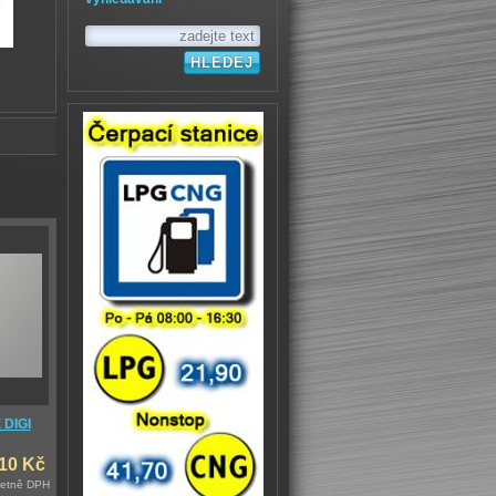
DIGI
10 Kč
četně DPH