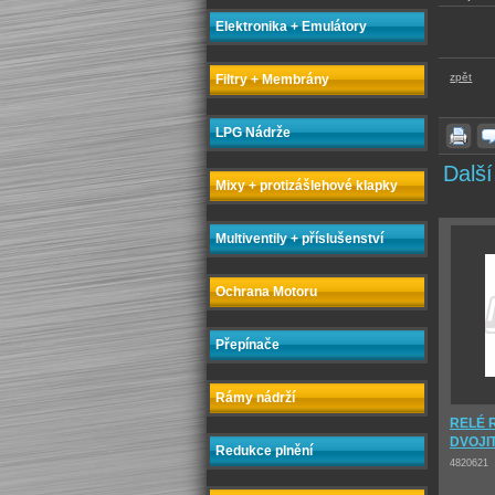
Elektronika + Emulátory
zpět
Filtry + Membrány
LPG Nádrže
Další
Mixy + protizášlehové klapky
Multiventily + příslušenství
Ochrana Motoru
Přepínače
Rámy nádrží
RELÉ 
DVOJI
Redukce plnění
4820621