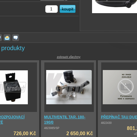
 produkty
zobrazit všechny
ROZPOJOVACÍ
MULTIVENTIL TAR. 180-
PŘEPÍNAČ TAU DUE 
TÉ
190/0
4822430
801,
4823065/SP
726,00 Kč
2 650,00 Kč
v