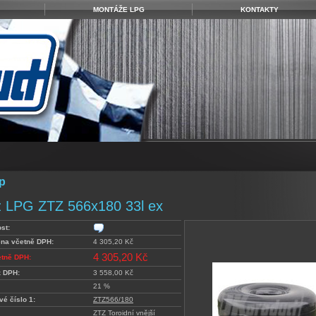
MONTÁŽE LPG
KONTAKTY
p
 LPG ZTZ 566x180 33l ex
st:
ena včetně DPH:
4 305,20 Kč
4 305,20 Kč
etně DPH:
z DPH:
3 558,00 Kč
21 %
vé číslo 1:
ZTZ566/180
ZTZ Toroidní vnější