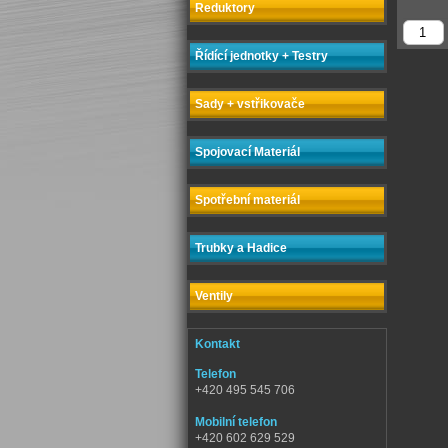
Reduktory
Řídící jednotky + Testry
Sady + vstřikovače
Spojovací Materiál
Spotřební materiál
Trubky a Hadice
Ventily
Kontakt
Telefon
+420 495 545 706
Mobilní telefon
+420 602 629 529