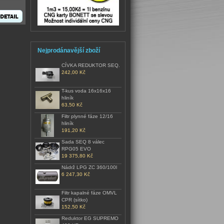
Nejprodánavější zboží
CÍVKA REDUKTOR SEQ.
242,00 Kč
T-kus voda 16x16x16
hliník
63,50 Kč
Filtr plynné fáze 12/16
hliník
191,20 Kč
Sada SEQ 8 válec
RPG05 EVO
19 375,80 Kč
Nádrž LPG ZC 360/100l
6 247,30 Kč
Filtr kapalné fáze OMVL
CPR (sítko)
152,50 Kč
Reduktor EG SUPREMO