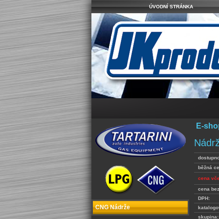
ÚVODNÍ STRÁNKA
E-sho
Nádrž
dostupno
běžná c
cena vč
cena be
DPH:
CNG Nádrže
katalogo
skupina: