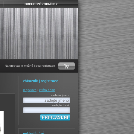
OBCHODNÍ PODMÍNKY
Nakupovat je možné i bez registrace
zákazník | registrace
registrace
|
ztráta hesla
zadejte jmeno
zadejte heslo
vyhledávání