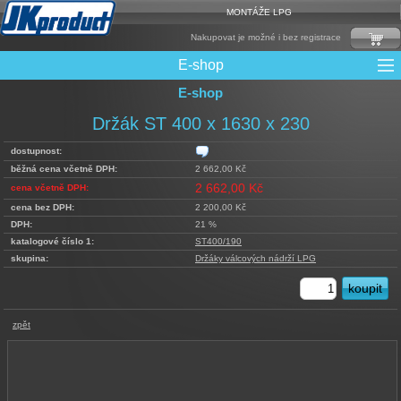
MONTÁŽE LPG
Nakupovat je možné i bez registrace
E-shop
E-shop
Mixy + protizášlehové klapky
Multiventily + příslušenství
Elektronika + Emulátory
Řídící jednotky + Testry
Sady + vstřikovače
Spojovací Materiál
Spotřební materiál
Filtry + Membrány
Trubky a Hadice
Ochrana Motoru
Redukce plnění
CNG Nádrže
Rámy nádrží
LPG Nádrže
Přepínače
Reduktory
Ventily
Držák ST 400 x 1630 x 230
dostupnost:
běžná cena včetně DPH:
2 662,00 Kč
2 662,00 Kč
cena včetně DPH:
cena bez DPH:
2 200,00 Kč
DPH:
21 %
katalogové číslo 1:
ST400/190
skupina:
Držáky válcových nádrží LPG
zpět