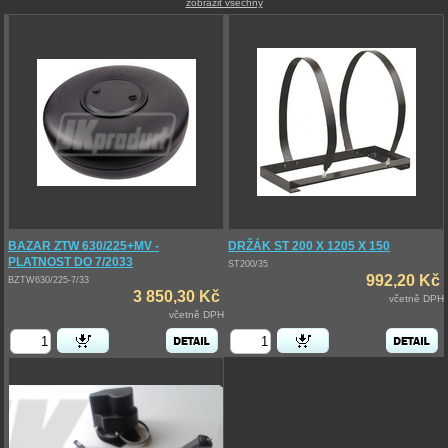
zobrazit všechny
BAZAR ZTW 630/225+MV -
DRŽÁK ST 200 X 1205 X 150
PLATNOST DO 7/2033
ST200/35
992,20 Kč
BZTW630/225-7/33
3 850,30 Kč
včetně DPH
včetně DPH