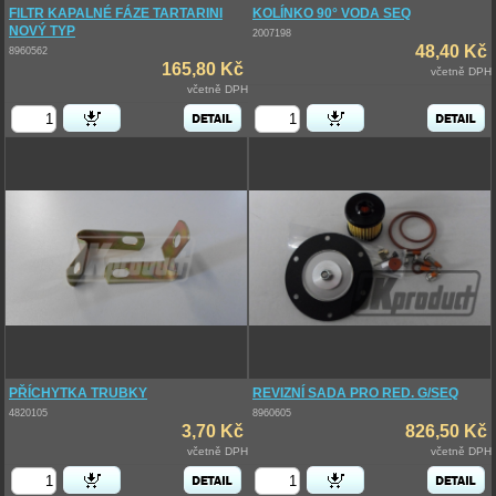
FILTR KAPALNÉ FÁZE TARTARINI
KOLÍNKO 90° VODA SEQ
NOVÝ TYP
2007198
48,40 Kč
8960562
165,80 Kč
včetně DPH
včetně DPH
PŘÍCHYTKA TRUBKY
REVIZNÍ SADA PRO RED. G/SEQ
4820105
8960605
3,70 Kč
826,50 Kč
včetně DPH
včetně DPH