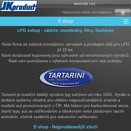
MONTÁŽE LPG
Nakupovat je možné i bez registrace
E-shop
LPG eshop - nádrže, membrány, filtry, flashlube
Mixy + protizášlehové klapky
Multiventily + příslušenství
Elektronika + Emulátory
Řídící jednotky + Testry
Sady + vstřikovače
Spojovací Materiál
Spotřební materiál
Filtry + Membrány
Trubky a Hadice
Ochrana Motoru
Redukce plnění
CNG Nádrže
Rámy nádrží
LPG Nádrže
Přepínače
Reduktory
Ventily
Naše firma se zabývá montážemi, servisem a prodejem dílů pro LPG
již 22 let.
Námi dodávané koponenty jsou výhradně od renomovaných výrobců.
Rádi vám pomůžeme s výběrem komponent pro vaši potřebu.
Tartarini je tradiční italský výrobce lpg zařízení od roku 1941. Vyrábí a
dodává systémy vhodné pro většinu nejpoužívanějších značek a
modelů aut provozovaných v ČR. Má řešení pro karburátorové verze,
starší typy aut se vstřikováním a hliníkovým nebo plastovým sacím
potrubím, včetně systémů pro sekvenční vstřikování.
E-shop - Nejprodánavější zboží