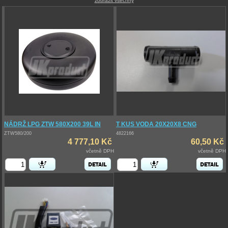
zobrazit všechny
NÁDRŽ LPG ZTW 580X200 39L IN
T KUS VODA 20X20X8 CNG
ZTW580/200
4822166
4 777,10 Kč
60,50 Kč
včetně DPH
včetně DPH