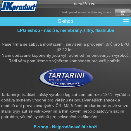
MONTÁŽE LPG
Nakupovat je možné i bez registrace
E-shop
LPG eshop - nádrže, membrány, filtry, flashlube
Mixy + protizášlehové klapky
Multiventily + příslušenství
Elektronika + Emulátory
Řídící jednotky + Testry
Sady + vstřikovače
Spojovací Materiál
Spotřební materiál
Filtry + Membrány
Trubky a Hadice
Ochrana Motoru
Redukce plnění
CNG Nádrže
Rámy nádrží
LPG Nádrže
Přepínače
Reduktory
Ventily
Naše firma se zabývá montážemi, servisem a prodejem dílů pro LPG
již 22 let.
Námi dodávané koponenty jsou výhradně od renomovaných výrobců.
Rádi vám pomůžeme s výběrem komponent pro vaši potřebu.
Tartarini je tradiční italský výrobce lpg zařízení od roku 1941. Vyrábí a
dodává systémy vhodné pro většinu nejpoužívanějších značek a
modelů aut provozovaných v ČR. Má řešení pro karburátorové verze,
starší typy aut se vstřikováním a hliníkovým nebo plastovým sacím
potrubím, včetně systémů pro sekvenční vstřikování.
E-shop - Nejprodánavější zboží