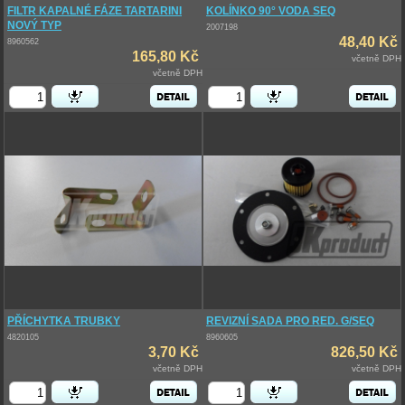
FILTR KAPALNÉ FÁZE TARTARINI
KOLÍNKO 90° VODA SEQ
NOVÝ TYP
2007198
48,40 Kč
8960562
165,80 Kč
včetně DPH
včetně DPH
PŘÍCHYTKA TRUBKY
REVIZNÍ SADA PRO RED. G/SEQ
4820105
8960605
3,70 Kč
826,50 Kč
včetně DPH
včetně DPH