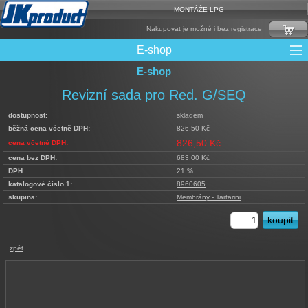
MONTÁŽE LPG
Nakupovat je možné i bez registrace
E-shop
E-shop
Mixy + protizášlehové klapky
Multiventily + příslušenství
Elektronika + Emulátory
Řídící jednotky + Testry
Sady + vstřikovače
Spojovací Materiál
Spotřební materiál
Filtry + Membrány
Trubky a Hadice
Ochrana Motoru
Redukce plnění
CNG Nádrže
Rámy nádrží
LPG Nádrže
Přepínače
Reduktory
Ventily
Revizní sada pro Red. G/SEQ
dostupnost:
skladem
běžná cena včetně DPH:
826,50 Kč
826,50 Kč
cena včetně DPH:
cena bez DPH:
683,00 Kč
DPH:
21 %
katalogové číslo 1:
8960605
skupina:
Membrány - Tartarini
zpět