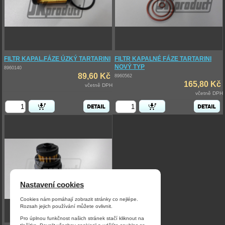
FILTR KAPAL.FÁZE ÚZKÝ TARTARINI
FILTR KAPALNÉ FÁZE TARTARINI
NOVÝ TYP
8960140
89,60 Kč
8960562
165,80 Kč
včetně DPH
včetně DPH
Nastavení cookies
Cookies nám pomáhají zobrazit stránky co nejlépe.
Rozsah jejich používání můžete ovlivnit.
Pro úplnou funkčnost našich stránek stačí kliknout na