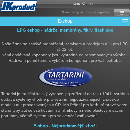
MONTÁŽE LPG
Nakupovat je možné i bez registrace
E-shop
LPG eshop - nádrže, membrány, filtry, flashlube
Mixy + protizášlehové klapky
Multiventily + příslušenství
Elektronika + Emulátory
Řídící jednotky + Testry
Sady + vstřikovače
Spojovací Materiál
Spotřební materiál
Filtry + Membrány
Trubky a Hadice
Ochrana Motoru
Redukce plnění
CNG Nádrže
Rámy nádrží
LPG Nádrže
Přepínače
Reduktory
Ventily
Naše firma se zabývá montážemi, servisem a prodejem dílů pro LPG
již 22 let.
Námi dodávané koponenty jsou výhradně od renomovaných výrobců.
Rádi vám pomůžeme s výběrem komponent pro vaši potřebu.
Tartarini je tradiční italský výrobce lpg zařízení od roku 1941. Vyrábí a
dodává systémy vhodné pro většinu nejpoužívanějších značek a
modelů aut provozovaných v ČR. Má řešení pro karburátorové verze,
starší typy aut se vstřikováním a hliníkovým nebo plastovým sacím
potrubím, včetně systémů pro sekvenční vstřikování.
E-shop - Nejprodánavější zboží