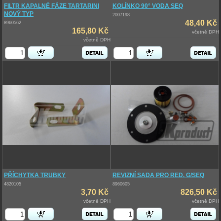
FILTR KAPALNÉ FÁZE TARTARINI
KOLÍNKO 90° VODA SEQ
NOVÝ TYP
2007198
48,40 Kč
8960562
165,80 Kč
včetně DPH
včetně DPH
PŘÍCHYTKA TRUBKY
REVIZNÍ SADA PRO RED. G/SEQ
4820105
8960605
3,70 Kč
826,50 Kč
včetně DPH
včetně DPH