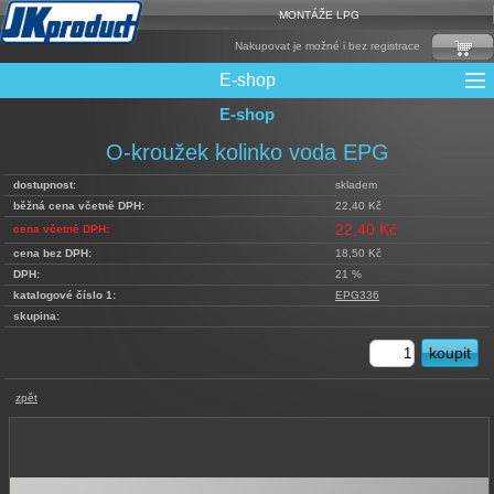
MONTÁŽE LPG
Nakupovat je možné i bez registrace
E-shop
E-shop
Mixy + protizášlehové klapky
Multiventily + příslušenství
Elektronika + Emulátory
Řídící jednotky + Testry
Sady + vstřikovače
Spojovací Materiál
Spotřební materiál
Filtry + Membrány
Trubky a Hadice
Ochrana Motoru
Redukce plnění
CNG Nádrže
Rámy nádrží
LPG Nádrže
Přepínače
Reduktory
Ventily
O-kroužek kolinko voda EPG
dostupnost:
skladem
běžná cena včetně DPH:
22,40 Kč
22,40 Kč
cena včetně DPH:
cena bez DPH:
18,50 Kč
DPH:
21 %
katalogové číslo 1:
EPG336
skupina:
zpět