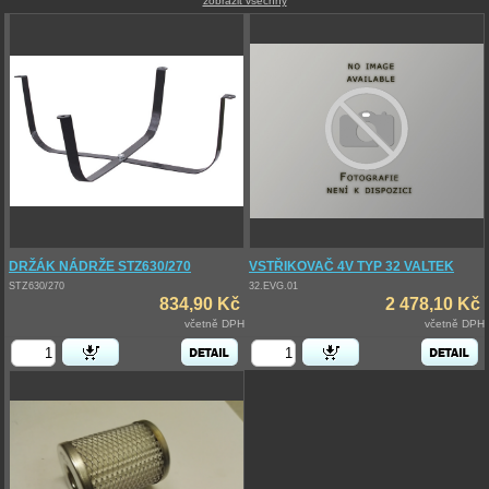
zobrazit všechny
DRŽÁK NÁDRŽE STZ630/270
VSTŘIKOVAČ 4V TYP 32 VALTEK
STZ630/270
32.EVG.01
834,90 Kč
2 478,10 Kč
včetně DPH
včetně DPH