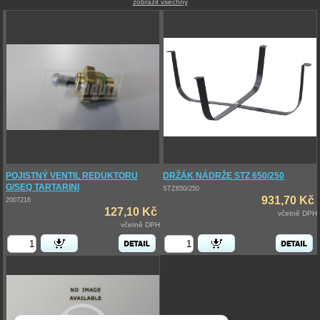
zobrazit všechny
POJISTNÝ VENTIL REDUKTORU
DRŽÁK NÁDRŽE STZ 650/250
G/SEQ TARTARINI
STZ650/250
931,70 Kč
2007216
127,10 Kč
včetně DPH
včetně DPH