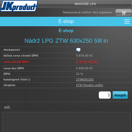
MONTÁŽE LPG
Nakupovat je možné i bez registrace
E-shop
E-shop
Mixy + protizášlehové klapky
Multiventily + příslušenství
Elektronika + Emulátory
Řídící jednotky + Testry
Sady + vstřikovače
Spojovací Materiál
Spotřební materiál
Filtry + Membrány
Trubky a Hadice
Ochrana Motoru
Redukce plnění
CNG Nádrže
Rámy nádrží
LPG Nádrže
Přepínače
Reduktory
Ventily
Nádrž LPG ZTW 630x250 59l in
dostupnost:
běžná cena včetně DPH:
5 879,40 Kč
5 879,40 Kč
cena včetně DPH:
cena bez DPH:
4 859,00 Kč
DPH:
21 %
katalogové číslo 1:
ZTW630/250
skupina:
ZTW Toroidní vnitřní
zpět