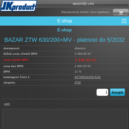
MONTÁŽE LPG
Nakupovat je možné i bez registrace
E-shop
E-shop
Mixy + protizášlehové klapky
Multiventily + příslušenství
Elektronika + Emulátory
Řídící jednotky + Testry
Sady + vstřikovače
Spojovací Materiál
Spotřební materiál
Filtry + Membrány
Trubky a Hadice
Ochrana Motoru
Redukce plnění
CNG Nádrže
Rámy nádrží
LPG Nádrže
Přepínače
Reduktory
Ventily
BAZAR ZTW 630/200+MV - platnost do 5/2032
dostupnost:
skladem
běžná cena včetně DPH:
3 496,90 Kč
3 496,90 Kč
cena včetně DPH:
cena bez DPH:
2 890,00 Kč
DPH:
21 %
katalogové číslo 1:
BZTW630/200-5/32
skupina:
ZTW
zpět