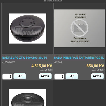
zobrazit všechny
NÁDRŽ LPG ZTW 600X190 39L IN
SADA MEMBRÁN TARTARINI PODTL
ZTW600/190
8960126
4 515,80 Kč
656,80 Kč
včetně DPH
včetně DPH