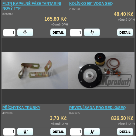
FILTR KAPALNÉ FÁZE TARTARINI
KOLÍNKO 90° VODA SEQ
NOVÝ TYP
2007198
48,40 Kč
8960562
165,80 Kč
včetně DPH
včetně DPH
PŘÍCHYTKA TRUBKY
REVIZNÍ SADA PRO RED. G/SEQ
4820105
8960605
3,70 Kč
826,50 Kč
včetně DPH
včetně DPH