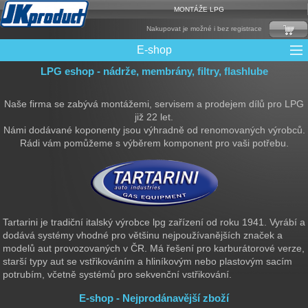
MONTÁŽE LPG
Nakupovat je možné i bez registrace
E-shop
LPG eshop - nádrže, membrány, filtry, flashlube
Mixy + protizášlehové klapky
Multiventily + příslušenství
Elektronika + Emulátory
Řídící jednotky + Testry
Sady + vstřikovače
Spojovací Materiál
Spotřební materiál
Filtry + Membrány
Trubky a Hadice
Ochrana Motoru
Redukce plnění
CNG Nádrže
Rámy nádrží
LPG Nádrže
Přepínače
Reduktory
Ventily
Naše firma se zabývá montážemi, servisem a prodejem dílů pro LPG
již 22 let.
Námi dodávané koponenty jsou výhradně od renomovaných výrobců.
Rádi vám pomůžeme s výběrem komponent pro vaši potřebu.
Tartarini je tradiční italský výrobce lpg zařízení od roku 1941. Vyrábí a
dodává systémy vhodné pro většinu nejpoužívanějších značek a
modelů aut provozovaných v ČR. Má řešení pro karburátorové verze,
starší typy aut se vstřikováním a hliníkovým nebo plastovým sacím
potrubím, včetně systémů pro sekvenční vstřikování.
E-shop - Nejprodánavější zboží