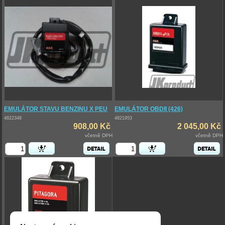
EMULÁTOR STAVU BENZINU X PEU
EMULÁTOR OBDII (426)
4822348
4821953
908,00 Kč
2 045,00 Kč
včetně DPH
včetně DPH