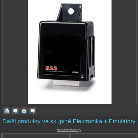
Další produkty ve skupině Elektronika + Emulátory
zobrazit všechny