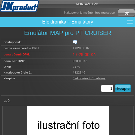
MONTÁŽE LPG
Nakupovat je možné i bez registrace
Elektronika + Emulátory
CNG Nádrže
Mixy + protizášlehové klapky
Multiventily + příslušenství
Řídící jednotky + Testry
Sady + vstřikovače
Spojovací Materiál
Spotřební materiál
Filtry + Membrány
Trubky a Hadice
Ochrana Motoru
Redukce plnění
Rámy nádrží
LPG Nádrže
Přepínače
Reduktory
Ventily
Emulátor MAP pro PT CRUISER
dostupnost:
běžná cena včetně DPH:
1 028,50 Kč
1 029,00 Kč
cena včetně DPH:
cena bez DPH:
850,00 Kč
DPH:
21 %
katalogové číslo 1:
4822349
skupina:
Elektronika + Emulátory
zpět