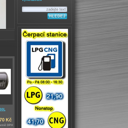
30L
,70 Kč
četně DPH