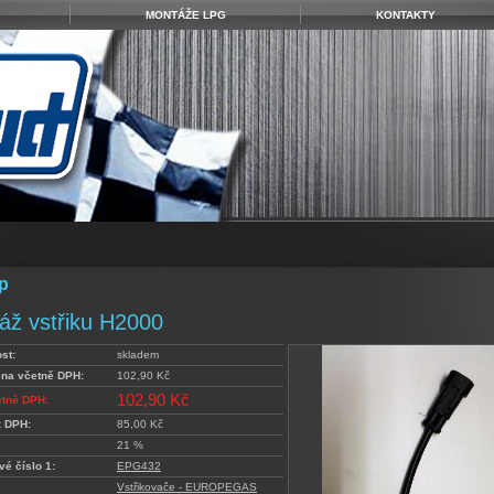
MONTÁŽE LPG
KONTAKTY
p
áž vstřiku H2000
st:
skladem
ena včetně DPH:
102,90 Kč
102,90 Kč
etně DPH:
z DPH:
85,00 Kč
21 %
vé číslo 1:
EPG432
Vstřikovače - EUROPEGAS