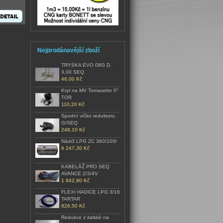
Nejprodánavější zboží
TRYSKA EVO 08G D.
3,00 SEQ
46,00 Kč
Kryt na MV Tomasetto 0°
TOR
110,20 Kč
Spodní víčko reduktoru
G/SEQ
248,10 Kč
Nádrž LPG ZC 360/100l
6 247,30 Kč
KABELÁŽ PRO SEQ
AVANCE 2/3/4V
1 842,90 Kč
FLEXI HADICE LPG 3/16
TARTAR
826,50 Kč
Redukce z italské na