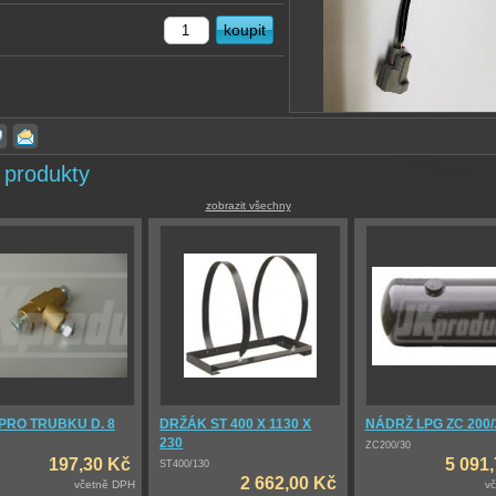
 produkty
zobrazit všechny
 PRO TRUBKU D. 8
DRŽÁK ST 400 X 1130 X
NÁDRŽ LPG ZC 200/
230
ZC200/30
197,30 Kč
5 091
ST400/130
2 662,00 Kč
včetně DPH
v