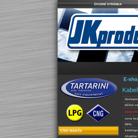
ÚVODNÍ STRÁNKA
E-sho
Kabel
dostupno
běžná c
cena vč
cena be
DPH:
katalogo
CNG Nádrže
skupina: