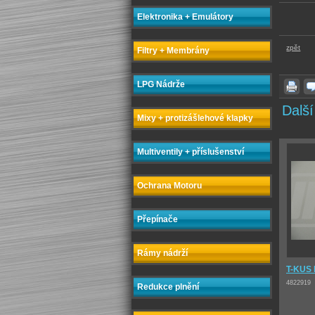
Elektronika + Emulátory
zpět
Filtry + Membrány
LPG Nádrže
Další
Mixy + protizášlehové klapky
Multiventily + příslušenství
Ochrana Motoru
Přepínače
Rámy nádrží
T-KUS
4822919
Redukce plnění