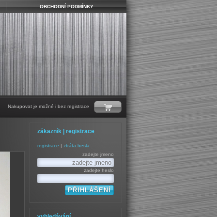
OBCHODNÍ PODMÍNKY
Nakupovat je možné i bez registrace
zákazník | registrace
registrace
|
ztráta hesla
zadejte jmeno
zadejte heslo
vyhledávání