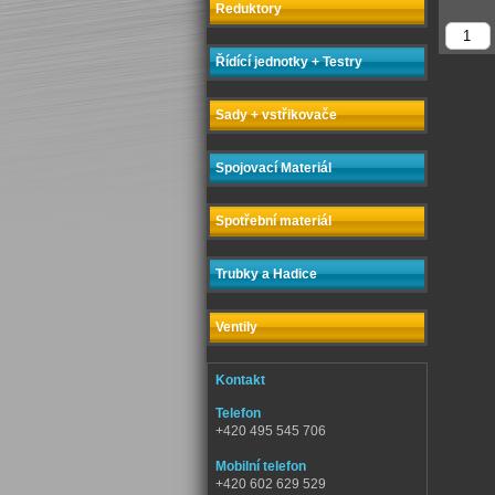
Reduktory
Řídící jednotky + Testry
Sady + vstřikovače
Spojovací Materiál
Spotřební materiál
Trubky a Hadice
Ventily
Kontakt
Telefon
+420 495 545 706
Mobilní telefon
+420 602 629 529