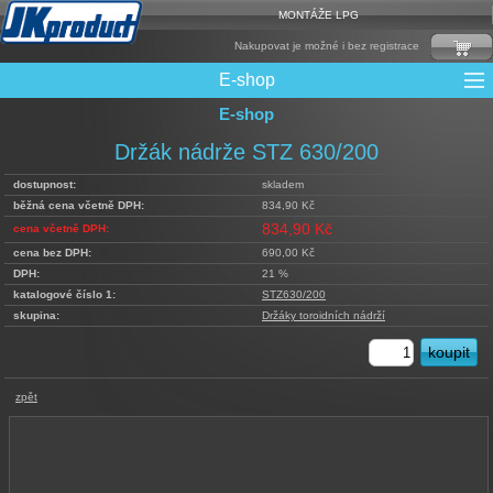
MONTÁŽE LPG
Nakupovat je možné i bez registrace
E-shop
E-shop
Mixy + protizášlehové klapky
Multiventily + příslušenství
Elektronika + Emulátory
Řídící jednotky + Testry
Sady + vstřikovače
Spojovací Materiál
Spotřební materiál
Filtry + Membrány
Trubky a Hadice
Ochrana Motoru
Redukce plnění
CNG Nádrže
Rámy nádrží
LPG Nádrže
Přepínače
Reduktory
Ventily
Držák nádrže STZ 630/200
dostupnost:
skladem
běžná cena včetně DPH:
834,90 Kč
834,90 Kč
cena včetně DPH:
cena bez DPH:
690,00 Kč
DPH:
21 %
katalogové číslo 1:
STZ630/200
skupina:
Držáky toroidních nádrží
zpět