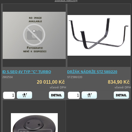
zobrazit všechny
ID S.SEQ 4V TYP "C" TURBO
DRŽÁK NÁDRŽE STZ 580/220
2902534
STZ580/220
20 011,00 Kč
834,90 Kč
včetně DPH
včetně DPH