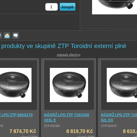
 produkty ve skupině ZTP Toroidní externí plné
zobrazit všechny
 LPG ZTP 680X270
NÁDRŽ LPG ZTP 720X300
NÁDRŽ LPG ZTP 72
103L E
92L EX
70
ZTP720/300
ZTP720/270
7 874,70 Kč
8 819,70 Kč
8 610
včetně DPH
včetně DPH
v