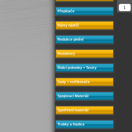
Přepínače
Rámy nádrží
Redukce plnění
Reduktory
Řídící jednotky + Testry
Sady + vstřikovače
Spojovací Materiál
Spotřební materiál
Trubky a Hadice