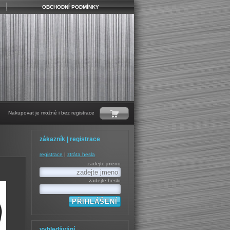
OBCHODNÍ PODMÍNKY
Nakupovat je možné i bez registrace
zákazník | registrace
registrace
|
ztráta hesla
zadejte jmeno
zadejte heslo
vyhledávání