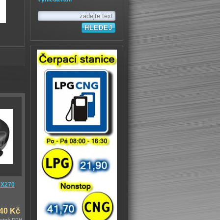
0X270
,40 Kč
četně DPH