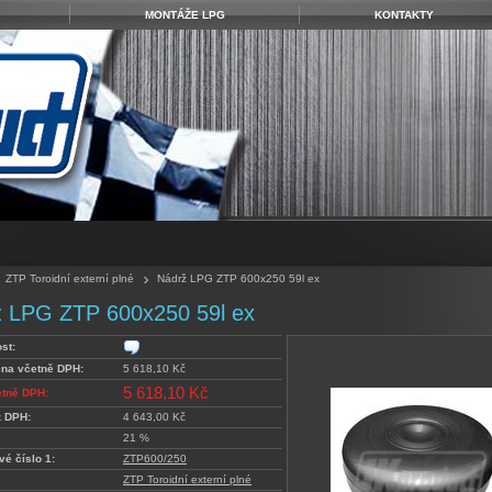
MONTÁŽE LPG
KONTAKTY
ZTP Toroidní externí plné
Nádrž LPG ZTP 600x250 59l ex
 LPG ZTP 600x250 59l ex
st:
ena včetně DPH:
5 618,10 Kč
5 618,10 Kč
etně DPH:
z DPH:
4 643,00 Kč
21 %
vé číslo 1:
ZTP600/250
ZTP Toroidní externí plné