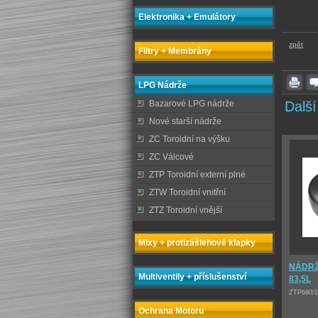
Elektronika + Emulátory
zpět
Filtry + Membrány
LPG Nádrže
Bazarové LPG nádrže
Další
Nové starší nádrže
ZC Toroidní na výšku
ZC Válcové
ZTP Toroidní externí plné
ZTW Toroidní vnitřní
ZTZ Toroidní vnější
Mixy + protizášlehové klapky
NÁDRŽ
Multiventily + příslušenství
83,5L
ZTP680/2
Ochrana Motoru