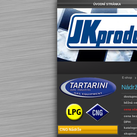
ÚVODNÍ STRÁNKA
E-shop
Nádrž
dostupno
běžná c
cena vč
cena be
DPH:
katalogo
CNG Nádrže
skupina: