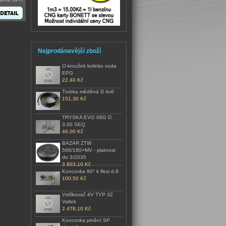
Nejprodánavější zboží
O-kroužek kolinko voda
EPG
22,40 Kč
Trubka měděná D 4x6
151,30 Kč
TRYSKA EVO 08G D.
3,00 SEQ
46,00 Kč
BAZAR ZTW
566/180+MV - platnost
do 3/2035
3 803,10 Kč
Koncovka 90° k flexi d.8
100,50 Kč
Vstřikovač 4V TYP 32
Valtek
2 478,10 Kč
Koncovka plnění SP