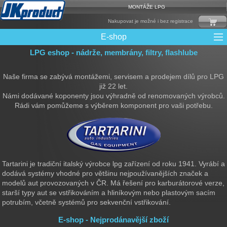
MONTÁŽE LPG
Nakupovat je možné i bez registrace
E-shop
LPG eshop - nádrže, membrány, filtry, flashlube
Mixy + protizášlehové klapky
Multiventily + příslušenství
Elektronika + Emulátory
Řídící jednotky + Testry
Sady + vstřikovače
Spojovací Materiál
Spotřební materiál
Filtry + Membrány
Trubky a Hadice
Ochrana Motoru
Redukce plnění
CNG Nádrže
Rámy nádrží
LPG Nádrže
Přepínače
Reduktory
Ventily
Naše firma se zabývá montážemi, servisem a prodejem dílů pro LPG
již 22 let.
Námi dodávané koponenty jsou výhradně od renomovaných výrobců.
Rádi vám pomůžeme s výběrem komponent pro vaši potřebu.
Tartarini je tradiční italský výrobce lpg zařízení od roku 1941. Vyrábí a
dodává systémy vhodné pro většinu nejpoužívanějších značek a
modelů aut provozovaných v ČR. Má řešení pro karburátorové verze,
starší typy aut se vstřikováním a hliníkovým nebo plastovým sacím
potrubím, včetně systémů pro sekvenční vstřikování.
E-shop - Nejprodánavější zboží