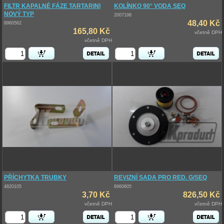
FILTR KAPALNÉ FÁZE TARTARINI
KOLÍNKO 90° VODA SEQ
NOVÝ TYP
2007198
48,40 Kč
8960562
165,80 Kč
včetně DPH
včetně DPH
PŘÍCHYTKA TRUBKY
REVIZNÍ SADA PRO RED. G/SEQ
4820105
8960605
3,70 Kč
826,50 Kč
včetně DPH
včetně DPH